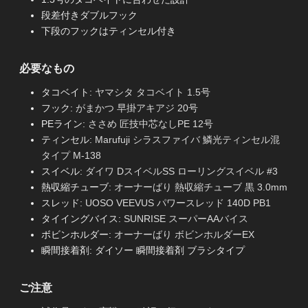
段差付きダブルフック
下段のフックはティンセル付き
必要なもの
タコベイト:
ヤマシタ タコベイト 1.5号
フック:
がまかつ 早掛アキアジ 20号
PEライン:
ささめ 匠技中芯なしPE 12号
ティンセル:
Marufuji シラスファイバ 鱗光ティンセル混
タイプ M-138
スイベル:
ダイワ DスイベルSS ローリングスイベル #3
熱収縮チューブ:
オーナーばり 熱収縮チューブ 黒 3.0mm
スレッド:
UOSO VEEVUS パワースレッド 140D PB1
タイイングバイス:
SUNRISE スーパーAAバイス
ボビンホルダー:
オーナーばり ボビンホルダーEX
瞬間接着剤: ダイソー 瞬間接着剤 ブラシタイプ
ご注意