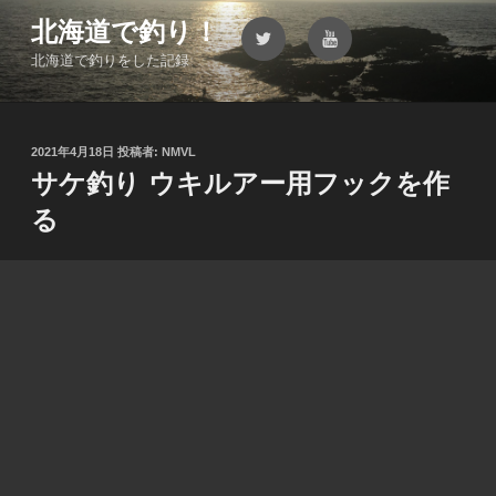
コ
北海道で釣り！
Twitter
YouTube
ン
北海道で釣りをした記録
テ
ン
ツ
へ
投
2021年4月18日
投稿者:
NMVL
ス
稿
サケ釣り ウキルアー用フックを作
キ
日:
る
ッ
プ