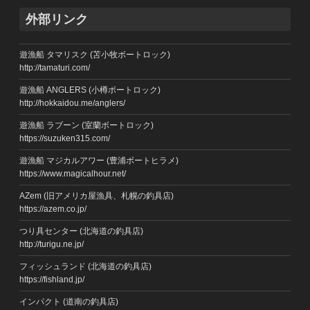
外部リンク
遊漁船 タマリスク (苫小牧ボートロック)
http://tamaturi.com/
遊漁船 ANGLERS (小樽ボートロック)
http://hokkaidou.me/anglers/
遊漁船 ラブーン (室蘭ボートロック)
https://suzuken315.com/
遊漁船 マジカルアワー (豊浦ボートヒラメ)
https://www.magicalhour.net/
AZem (旧アメリカ屋漁具、札幌の釣具店)
https://azem.co.jp/
つり具センター (北海道の釣具店)
http://turigu.ne.jp/
フィッシュランド (北海道の釣具店)
https://fishland.jp/
インパクト (道南の釣具店)