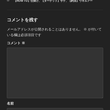
カ
【HOW TO】仕掛け
、
【ターゲット】サケ
、
【釣法】ウキルアー
テ
ゴ
リ
ー
コメントを残す
メールアドレスが公開されることはありません。
※
が付いて
いる欄は必須項目です
コメント
※
名前