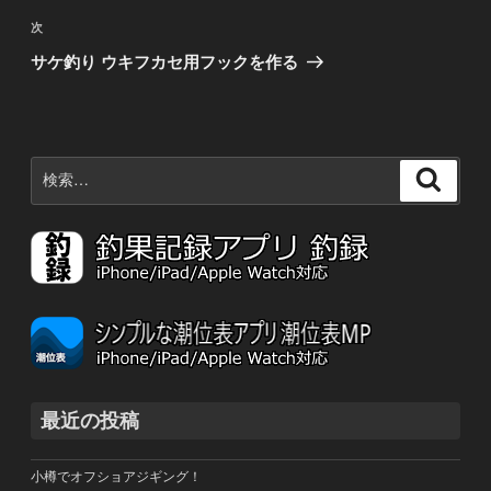
稿
ビ
次
次
の
ゲ
サケ釣り ウキフカセ用フックを作る
投
ー
稿
シ
ョ
検
検
ン
索:
索
最近の投稿
小樽でオフショアジギング！