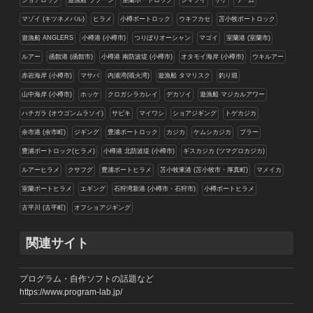
ショアロック
遊漁船 ラブーン
室蘭ボートロック
シマゾイ
サケ
ワーム
マゾイ (キツネメバル)
ヒラメ
小樽ボートロック
ウキフカセ
苫小牧ボートロック
遊漁船 ANGLERS
小樽港 (小樽市)
つりぼりオーシャン
マゴイ
室蘭港 (室蘭市)
ルアー
函館港 (函館市)
小樽港 南防波堤 (小樽市)
オタモイ海岸 (小樽市)
ウキルアー
赤岩海岸 (小樽市)
マサバ
内浦湾(噴火湾)
遊漁船 タマリスク
釣り堀
山中海岸 (小樽市)
ホッケ
クロガシラカレイ
デカソイ
遊漁船 マジカルアワー
ハチガラ (オウゴンムラソイ)
サビキ
マイワシ
ショアジギング
トゲカジカ
余市港 (余市町)
ジギング
豊浦ボートロック
カジカ
ケムシカジカ
ブラー
豊浦ボートロック(ヒラメ)
小樽港 北防波堤 (小樽市)
ギスカジカ (ツマグロカジカ)
ルアーヒラメ
クサフグ
豊浦ボートヒラメ
苫小牧東港 (苫小牧市・厚真町)
マメイカ
室蘭ボートヒラメ
エギング
石狩湾新港 (小樽市・石狩市)
小樽ボートヒラメ
古平川 (古平町)
オフショアジギング
関連サイト
プログラム・自作ソフトの話題など
https://www.program-lab.jp/