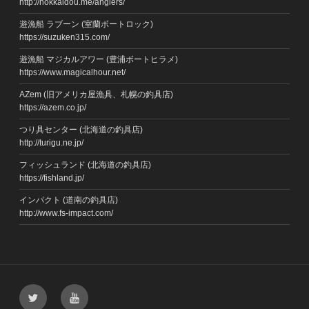
http://hokkaidou.me/anglers/
遊漁船 ラブーン (室蘭ボートロック)
https://suzuken315.com/
遊漁船 マジカルアワー (豊浦ボートヒラメ)
https://www.magicalhour.net/
AZem (旧アメリカ屋漁具、札幌の釣具店)
https://azem.co.jp/
つり具センター (北海道の釣具店)
http://turigu.ne.jp/
フィッシュランド (北海道の釣具店)
https://fishland.jp/
インパクト (道南の釣具店)
http://www.fs-impact.com/
Twitter
YouTube