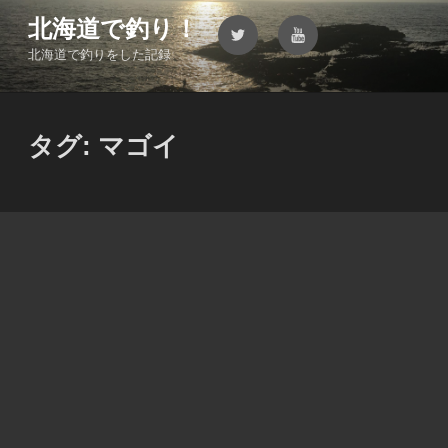
コ
北海道で釣り！
Twitter
YouTube
ン
北海道で釣りをした記録
テ
ン
ツ
へ
タグ:
マゴイ
ス
キ
ッ
プ