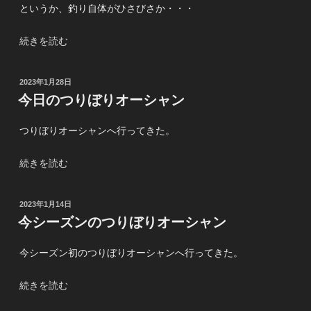
ド
というか、釣り自体がひさびさか・・・
へ
GO!”
“ひ
続きを読む
の
さ
び
投
2023年1月28日
さ！
稿
今日のつりぼりオーシャン
つ
日:
り
つりぼりオーシャンへ行ってきた。
ぼ
り
“今
続きを読む
オ
日
ー
の
シ
投
2023年1月14日
つ
ャ
稿
今シーズンのつりぼりオーシャン
り
日:
ン”
ぼ
の
今シーズン初のつりぼりオーシャンへ行ってきた。
り
オ
“今
続きを読む
ー
シ
シ