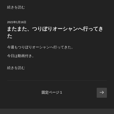
ン
へ
“今
続きを読む
行
週
っ
の
投
2021年1月16日
て
つ
稿
またまた、つりぼりオーシャンへ行ってき
き
り
日:
た
た”
ぼ
の
り
今週もつりぼりオーシャンへ行ってきた。
オ
ー
今日は動画付き。
シ
ャ
“ま
続きを読む
ン”
た
の
ま
た、
投
次
つ
固定ページ
1
り
の
稿
ぼ
ペ
の
り
ー
ペ