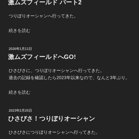
激ムズフィールド パート2
ィ
日:
ー
つりぼりオーシャンへ行ってきた。
ル
ド
“激
続きを読む
パ
ム
ー
ズ
ト
投
2026年1月11日
フ
3”
稿
激ムズフィールドへGO!
ィ
日:
の
ー
ひさびさに、つりぼりオーシャンへ行ってきた。
ル
過去の記録を確認したら2023年以来なので、なんと3年ぶり。
ド
パ
“激
続きを読む
ー
ム
ト
ズ
2”
投
2023年2月25日
フ
の
稿
ひさびさ！つりぼりオーシャン
ィ
日:
ー
ひさびさにつりぼりオーシャンへ行ってきた。
ル