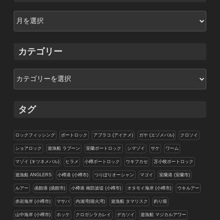
ア
ー
カ
イ
カテゴリー
ブ
カ
テ
ゴ
リ
タグ
ー
ロックフィッシング
ボートロック
アブラコ (アイナメ)
ガヤ (エゾメバル)
クロソイ
ショアロック
遊漁船 ラブーン
室蘭ボートロック
シマゾイ
サケ
ワーム
マゾイ (キツネメバル)
ヒラメ
小樽ボートロック
ウキフカセ
苫小牧ボートロック
遊漁船 ANGLERS
小樽港 (小樽市)
つりぼりオーシャン
マゴイ
室蘭港 (室蘭市)
ルアー
函館港 (函館市)
小樽港 南防波堤 (小樽市)
オタモイ海岸 (小樽市)
ウキルアー
赤岩海岸 (小樽市)
マサバ
内浦湾(噴火湾)
遊漁船 タマリスク
釣り堀
山中海岸 (小樽市)
ホッケ
クロガシラカレイ
デカソイ
遊漁船 マジカルアワー