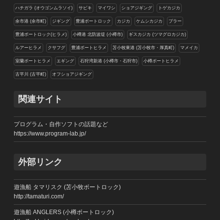
ハチガラ (オウゴンムラソイ)
サビキ
マイワシ
ショアジギング
トゲカジカ
余市港 (余市町)
ジギング
豊浦ボートロック
カジカ
ケムシカジカ
ブラー
豊浦ボートロック(ヒラメ)
小樽港 北防波堤 (小樽市)
ギスカジカ (ツマグロカジカ)
ルアーヒラメ
クサフグ
豊浦ボートヒラメ
苫小牧東港 (苫小牧市・厚真町)
マメイカ
室蘭ボートヒラメ
エギング
石狩湾新港 (小樽市・石狩市)
小樽ボートヒラメ
古平川 (古平町)
オフショアジギング
関連サイト
プログラム・自作ソフトの話題など
https://www.program-lab.jp/
外部リンク
遊漁船 タマリスク (苫小牧ボートロック)
http://tamaturi.com/
遊漁船 ANGLERS (小樽ボートロック)