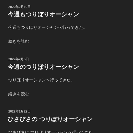
ー
ャ
投
2022年2月10日
ズ
ン”
稿
今週もつりぼりオーシャン
ン
日:
の
の
今週もつりぼりオーシャンへ行ってきた。
つ
り
“今
続きを読む
ぼ
週
り
も
オ
投
2022年2月5日
つ
ー
稿
今週のつりぼりオーシャン
り
日:
シ
ぼ
ャ
つりぼりオーシャンへ行ってきた。
り
ン”
オ
の
“今
続きを読む
ー
週
シ
の
ャ
投
2022年1月22日
つ
ン”
稿
ひさびさの つりぼりオーシャン
り
日:
の
ぼ
ひさびさに つりぼりオーシャンへ行ってきた。