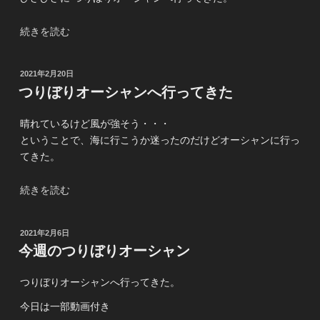
り
オ
“ひ
続きを読む
ー
さ
シ
び
ャ
投
2021年2月20日
さ
ン”
稿
つりぼりオーシャンへ行ってきた
の
日:
の
つ
晴れているけど風が強そう・・・
り
ということで、海に行こうか迷ったのだけどオーシャンに行っ
ぼ
てきた。
り
オ
“つ
続きを読む
ー
り
シ
ぼ
ャ
投
2021年2月6日
り
ン”
稿
今週のつりぼりオーシャン
オ
日:
の
ー
つりぼりオーシャンへ行ってきた。
シ
ャ
今日は一部動画付き