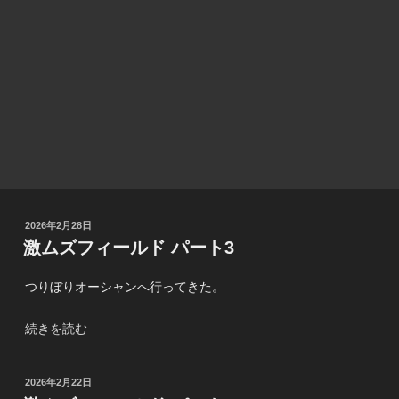
投
2026年2月28日
稿
激ムズフィールド パート3
日:
つりぼりオーシャンへ行ってきた。
“激
続きを読む
ム
ズ
投
2026年2月22日
フ
稿