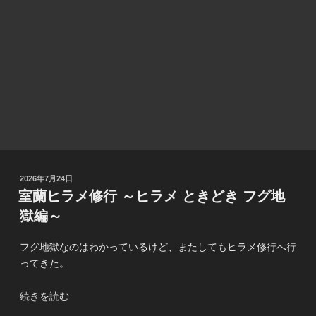
投
2026年7月24日
稿
室蘭ヒラメ修行 ～ヒラメ ときどき フグ地
日:
獄編～
フグ地獄なのはわかっているけど、またしてもヒラメ修行へ行
ってきた。
“室
続きを読む
蘭