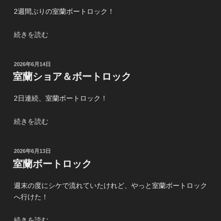
ラ
ボ
2週間ぶりの室蘭ボートロック！
コ
ー
ボ
ト
“ア
続きを読む
コ
ロ
ブ
ボ
ッ
ラ
コ、
ク！”
投
2026年6月14日
コ
室
の
稿
室蘭ショア＆ボートロック
ボ
日:
蘭
コ
ボ
2日連続、室蘭ボートロック！
ボ
ー
コ、
ト
“室
続きを読む
室
ロ
蘭
蘭
ッ
シ
ボ
ク！”
投
2026年6月13日
ョ
ー
稿
室蘭ボートロック
の
ア
日:
ト
＆
ロ
週末の度にシケで流れていたけれど、やっと室蘭ボートロック
ボ
ッ
へ行けた！
ー
ク！”
ト
の
“室
続きを読む