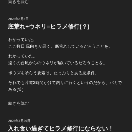
コ”
“今
続きを読む
の
シ
ー
投
2025年8月3日
ズ
稿
底荒れ+ウネリ=ヒラメ修行(？)
ン
日:
最
わかっていた。
後
ここ数日 風向きが悪く、底荒れしているだろうことを。
の
ヒ
わかっていた。
ラ
遠くの台風からのウネリが届いているだろうことを。
メ
ボウズを喰らう要素は、たっぷりとある悪条件。
修
行”
それでも片道3時間かけて釣りに行くというのだから、バカで
の
ある(笑)
“底
続きを読む
荒
れ
投
2025年7月26日
+ウ
稿
入れ食い過ぎてヒラメ修行にならない！
ネ
日: