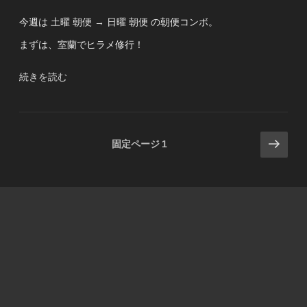
リ
今週は 土曜 朝便 → 日曜 朝便 の朝便コンボ。
=
ヒ
まずは、室蘭でヒラメ修行！
ラ
メ
“入
続きを読む
修
れ
行
食
(？)”
い
の
投
次
過
固定ページ
1
ぎ
の
稿
て
ペ
の
ヒ
ー
ペ
ラ
ジ
ー
メ
修
ジ
行
送
に
り
な
ら