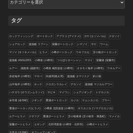
テ
ゴ
リ
タグ
ー
ロックフィッシング
ボートロック
アブラコ (アイナメ)
ガヤ (エゾメバル)
クロソイ
ショアロック
遊漁船 ラブーン
室蘭ボートロック
シマゾイ
サケ
ワーム
マゾイ (キツネメバル)
ヒラメ
小樽ボートロック
ウキフカセ
苫小牧ボートロック
遊漁船 ANGLERS
小樽港 (小樽市)
つりぼりオーシャン
マゴイ
室蘭港 (室蘭市)
ルアー
函館港 (函館市)
小樽港 南防波堤 (小樽市)
オタモイ海岸 (小樽市)
ウキルアー
赤岩海岸 (小樽市)
マサバ
内浦湾(噴火湾)
遊漁船 タマリスク
釣り堀
山中海岸 (小樽市)
ホッケ
クロガシラカレイ
デカソイ
遊漁船 マジカルアワー
ハチガラ (オウゴンムラソイ)
サビキ
マイワシ
ショアジギング
トゲカジカ
余市港 (余市町)
ジギング
豊浦ボートロック
カジカ
ケムシカジカ
ブラー
豊浦ボートロック(ヒラメ)
小樽港 北防波堤 (小樽市)
ギスカジカ (ツマグロカジカ)
ルアーヒラメ
クサフグ
豊浦ボートヒラメ
苫小牧東港 (苫小牧市・厚真町)
マメイカ
室蘭ボートヒラメ
エギング
石狩湾新港 (小樽市・石狩市)
小樽ボートヒラメ
古平川 (古平町)
オフショアジギング