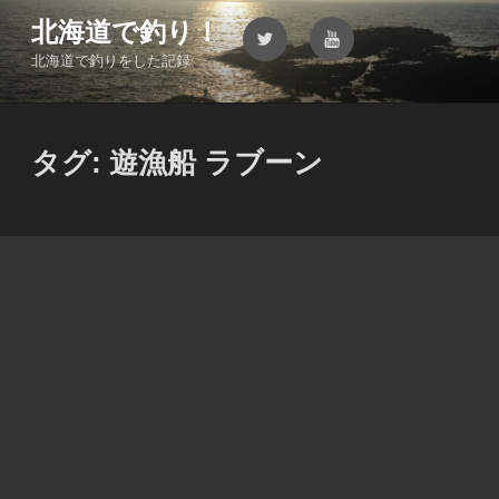
コ
北海道で釣り！
Twitter
YouTube
ン
北海道で釣りをした記録
テ
ン
ツ
へ
タグ:
遊漁船 ラブーン
ス
キ
ッ
プ