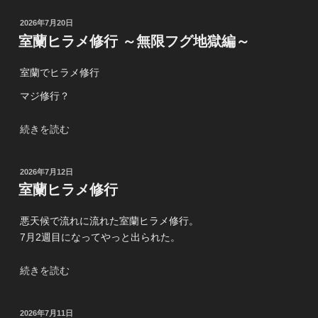
ヒ
投
2026年7月20日
ラ
稿
室蘭ヒラメ修行 ～無限フグ地獄編～
メ
日:
修
室蘭でヒラメ修行
行
～
マジ修行？
ヒ
ラ
“室
続きを読む
メ
蘭
と
ヒ
投
2026年7月12日
き
ラ
稿
室蘭ヒラメ修行
ど
メ
日:
き
修
悪天候で流れに流れた室蘭ヒラメ修行。
フ
行
7月2週目になってやっと出られた。
グ
～
地
無
“室
続きを読む
獄
限
蘭
編
フ
ヒ
～”
グ
投
2026年7月11日