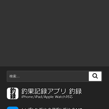
な
い！”
の
検
検
索:
索