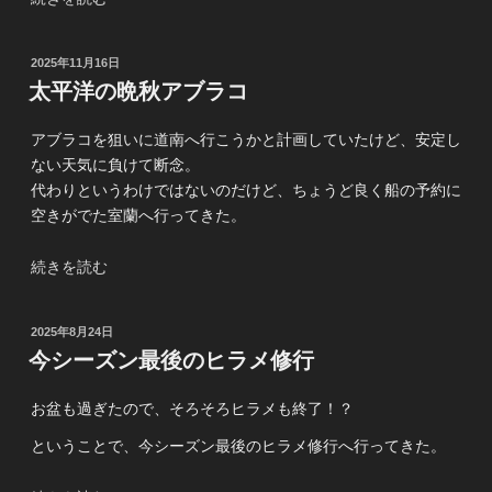
ロ
蘭
ッ
ボ
ク”
投
2025年11月16日
ー
の
稿
太平洋の晩秋アブラコ
ト
日:
ロ
アブラコを狙いに道南へ行こうかと計画していたけど、安定し
ッ
ない天気に負けて断念。
ク”
代わりというわけではないのだけど、ちょうど良く船の予約に
の
空きがでた室蘭へ行ってきた。
“太
続きを読む
平
洋
投
2025年8月24日
の
稿
今シーズン最後のヒラメ修行
晩
日:
秋
お盆も過ぎたので、そろそろヒラメも終了！？
ア
ブ
ということで、今シーズン最後のヒラメ修行へ行ってきた。
ラ