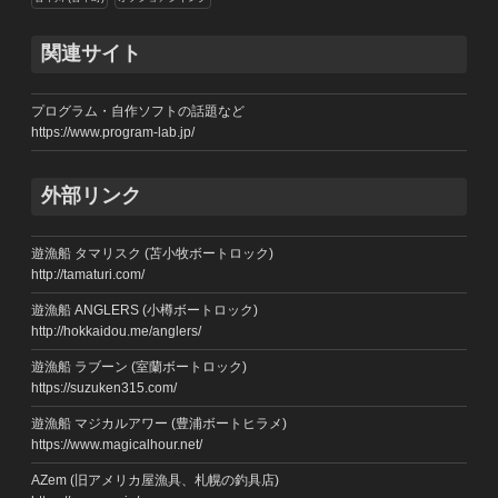
関連サイト
プログラム・自作ソフトの話題など
https://www.program-lab.jp/
外部リンク
遊漁船 タマリスク (苫小牧ボートロック)
http://tamaturi.com/
遊漁船 ANGLERS (小樽ボートロック)
http://hokkaidou.me/anglers/
遊漁船 ラブーン (室蘭ボートロック)
https://suzuken315.com/
遊漁船 マジカルアワー (豊浦ボートヒラメ)
https://www.magicalhour.net/
AZem (旧アメリカ屋漁具、札幌の釣具店)