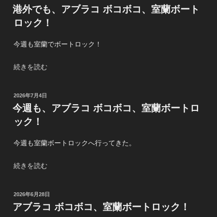
ラ
の
地
稿
港外でも、アブラコ ボコボコ、室蘭ボート
メ
日:
獄
ロック！
修
編
行”
～”
今週も室蘭でボートロック！
の
の
“港
続きを読む
外
で
投
2026年7月4日
も、
稿
今週も、アブラコ ボコボコ、室蘭ボートロ
ア
日:
ック！
ブ
ラ
今週も室蘭ボートロックへ行ってきた。
コ
ボ
“今
続きを読む
コ
週
ボ
も、
コ、
投
2026年6月28日
ア
室
稿
アブラコ ボコボコ、室蘭ボートロック！
ブ
蘭
日: