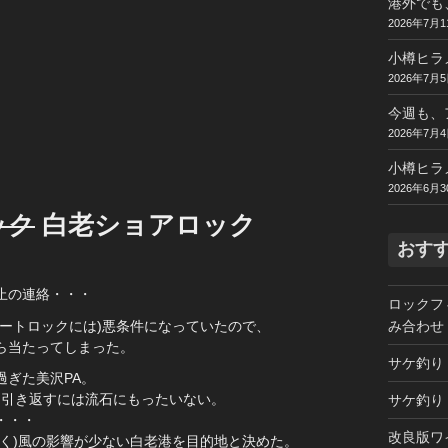
港外でも
2026年7月1
小樽ヒラ
2026年7月
今週も、
2026年7月
小樽ヒラ
2026年6月3
ック
白老ショアロック
おす
止の連絡・・・
ロックフ
ートロックには)悪条件になっていたので、
み合わせ
ら当たってしまった。
サケ釣り
過ぎた美沢PA。
て引き返すには流石にもったいない。
サケ釣り
・・・
改良版ワ
く)風の影響が少ない白老港を目的地と決めた。