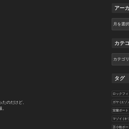
アー
ア
ー
。
カ
イ
カテ
ブ
カ
テ
ゴ
リ
タグ
ー
ロックフィ
ったのだけど、
ガヤ (エゾ
報。
室蘭ボート
マゾイ (キ
苫小牧ボー