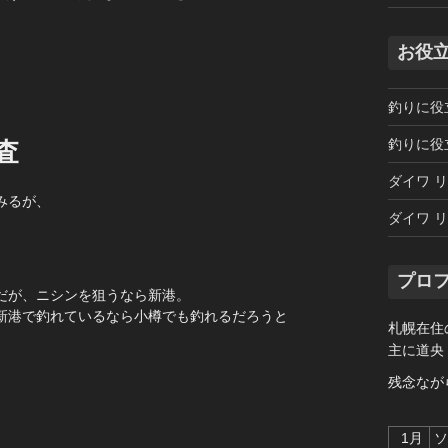
お役
釣りに役
釣りに役
査
ダイワ リ
みるが、
ダイワ リ
プロ
だが、ニシンを狙うなら新港。
新港で釣れているなら小樽でも釣れるだろうと
札幌在住
。
主に道央
残念なが
1月
ソ