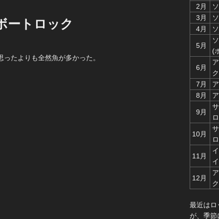
2月
ソ
3月
ソ
ボートロック
4月
ソ
ソ
5月
。
(
思ったよりも全然魚が多かった。
ア
6月
ク
7月
ア
8月
ア
サ
9月
ロ
サ
10月
ロ
イ
11月
イ
ア
12月
ク
最近はロ
が、季節