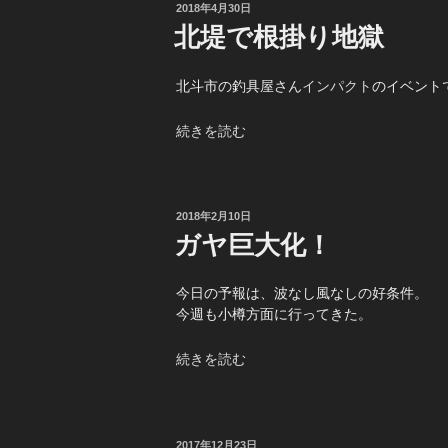
ぐ
の
投
2018年4月30日
稿
ー
北堤で根掛り地獄
日:
る
ぐ
北斗市の釣具屋さん
インパクト
のイベント
る”
の
“北
続きを読む
堤
で
根
掛
投
2018年2月10日
稿
り
ガヤ巨大化！
日:
地
獄”
今日の予報は、波なし風なしの好条件。
の
今週も小樽方面に行ってきた。
“ガ
続きを読む
ヤ
巨
大
化！”
投
2017年12月23日