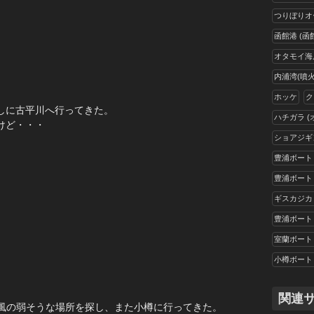
つりぼりオ
函館港 (函
オタモイ海岸
内浦湾(噴火
ホッケ
ク
しに古平川へ行ってきた。
ハチガラ 
けど・・・
ショアジギ
豊浦ボート
豊浦ボート
ギスカジカ
豊浦ボート
室蘭ボート
小樽ボート
。
関連
て風の弱そうな場所を探し、また小樽に行ってきた。