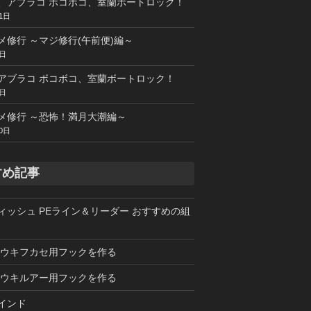
、アブラコ ボコボコ、室蘭ボートロック！
1日
メ修行 ～マジ修行(午前便)編～
5日
アブラコ ボコボコ、室蘭ボートロック！
4日
メ修行 ～恐怖！満月大潮編～
0日
すめ記事
ィッシュ PEライン＆リーダー おすすめの組
 ウキフカセ用フックを作る
 ウキルアー用フックを作る
インド