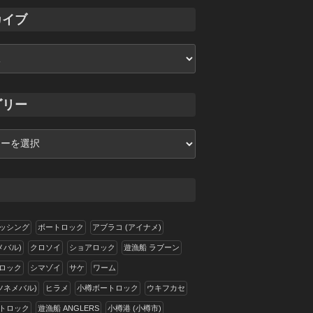
カイブ
ゴリー
ッシング
ボートロック
アブラコ (アイナメ)
メバル)
クロソイ
ショアロック
遊漁船 ラブーン
ロック
シマゾイ
サケ
ワーム
ツネメバル)
ヒラメ
小樽ボートロック
ウキフカセ
トロック
遊漁船 ANGLERS
小樽港 (小樽市)