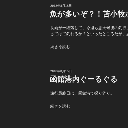
の
カ
投
2018年8月18日
稿
＆
魚が多いぞ？！苫小牧
日:
ニ
シ
長雨が一段落して、今週も悪天候後の釣行
ン
さてはて釣れるか？といったところだが、
調
査”
“魚
続きを読む
の
が
多
い
ぞ？！
投
2018年8月15日
稿
苫
函館港内ぐーるぐる
日:
小
牧
遠征最終日は、函館港で探り釣り。
ボ
ー
“函
続きを読む
ト
館
ロ
港
ッ
内
ク”