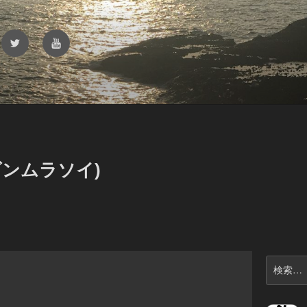
Twitter
YouTube
ゴンムラソイ)
検
索: