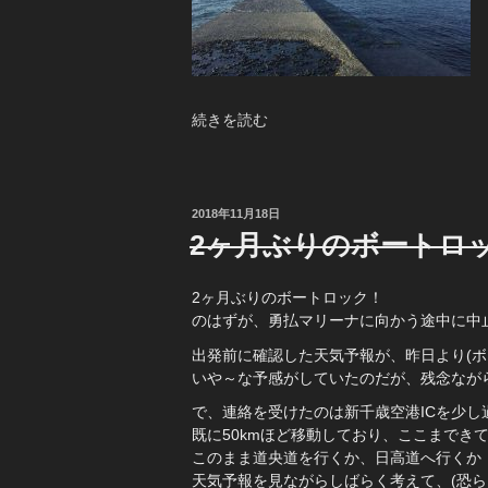
“函
続きを読む
館
沖
堤
釣
投
2018年11月18日
稿
行”
2ヶ月ぶりのボートロ
日:
の
2ヶ月ぶりのボートロック！
のはずが、勇払マリーナに向かう途中に中
出発前に確認した天気予報が、昨日より(ボ
いや～な予感がしていたのだが、残念なが
で、連絡を受けたのは新千歳空港ICを少し
既に50kmほど移動しており、ここまでき
このまま道央道を行くか、日高道へ行くか
天気予報を見ながらしばらく考えて、(恐ら