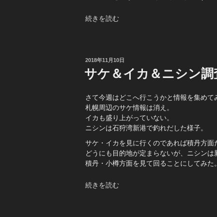
“
2
続きを読む
ヶ
月
ぶ
り
投
2018年11月10日
稿
の
サケ＆イカ＆ニシン調
日:
ボ
ー
さて今週はどこへ行こうかと情報を集めて
ト
札幌周辺のサケ情報は消え。
ロ
イカも盛り上がっていない。
ッ
ニシンは石狩湾新港で釣れだした様子。
ク
白
サケ・イカを見に行くのであれば積丹方面
老
どうにも目的地が定まらないが、ニシンは
シ
積丹・小樽方面を見て回ることにしてみた
ョ
ア
“サ
続きを読む
ロ
ケ
ッ
＆
ク”
イ