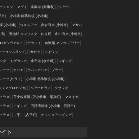
ーシャン
マゴイ
室蘭港 (室蘭市)
ルアー
館市)
小樽港 南防波堤 (小樽市)
 (小樽市)
ウキルアー
赤岩海岸 (小樽市)
マサバ
湾)
遊漁船 タマリスク
釣り堀
山中海岸 (小樽市)
ロガシラカレイ
デカソイ
遊漁船 マジカルアワー
(オウゴンムラソイ)
サビキ
マイワシ
ング
トゲカジカ
余市港 (余市町)
ジギング
ロック
カジカ
ケムシカジカ
ブラー
ロック(ヒラメ)
小樽港 北防波堤 (小樽市)
 (ツマグロカジカ)
ルアーヒラメ
クサフグ
ヒラメ
苫小牧東港 (苫小牧市・厚真町)
マメイカ
ヒラメ
エギング
石狩湾新港 (小樽市・石狩市)
ヒラメ
古平川 (古平町)
オフショアジギング
サイト