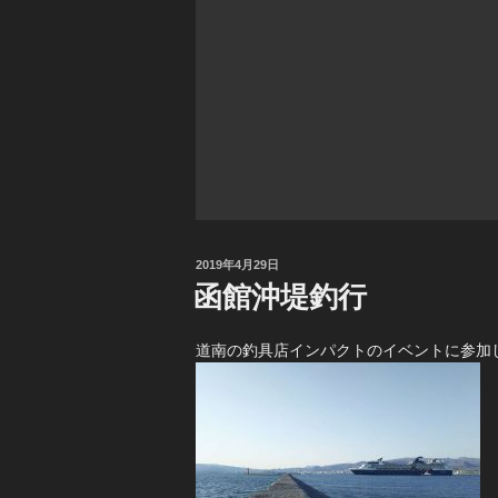
投
2019年4月29日
稿
函館沖堤釣行
日:
道南の釣具店インパクトのイベントに参加し