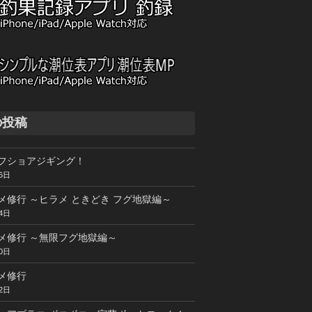
の投稿
フショアジギング！
6日
メ修行 ～ヒラメ ときどき フグ地獄編～
4日
メ修行 ～無限フグ地獄編～
0日
メ修行
2日