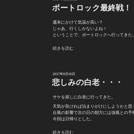
稿
の
ボートロック最終戦！
日:
週末にかけて気温が高い？
じゃあ、行くしかないよね！
ということで、ボートロックへ行ってきた
“ボ
続きを読む
ー
ト
ロ
ッ
投
2017年9月16日
稿
ク
悲しみの白老・・・
日:
最
終
サケを探しに白老に行ってきた。
戦！”
の
天気が良ければ泊まりがけにしようかと思
台風の影響で次の日の朝方には強風との予
今回は日帰りとした。
“悲
続きを読む