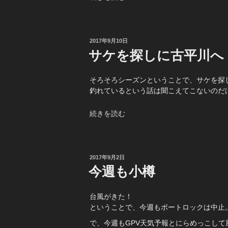
し
み
の
白
投
2017年9月10日
稿
老・・・”
サケを探しに古平川へ
日:
の
そろそろシーズンということで、サケを探
釣れているという話は聞こえてこないのだ
“サ
続きを読む
ケ
を
探
し
投
2017年9月2日
稿
に
今週も小樽
日:
古
平
台風がきた！
川
ということで、今週もボートロックは中止
へ”
の
で、今週もGPV天気予報とにらめっこし