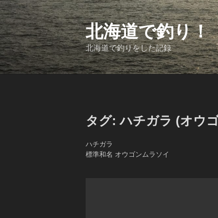
コ
ン
テ
北海道で釣り！
ン
ツ
北海道で釣りをした記録
へ
ス
キ
ッ
プ
タグ:
ハチガラ (オウ
ハチガラ
標準和名 オウゴンムラソイ