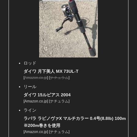
ロッド
ダイワ 月下美人 MX 73UL-T
[
Amazon.co.jp
]
[
ナチュラム
]
リール
ダイワ 15ルビアス 2004
[
Amazon.co.jp
]
[
ナチュラム
]
ライン
ラパラ ラピノヴァX マルチカラー 0.4号(8.8lb) 100m
※200m巻きを使用
[
Amazon.co.jp
]
[
ナチュラム
]