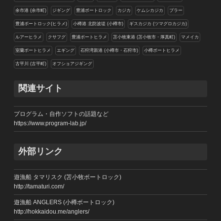
余市港 (余市町)
ジギング
豊浦ボートロック
カジカ
ケムシカジカ
ブラー
豊浦ボートロック(ヒラメ)
小樽港 北防波堤 (小樽市)
ギスカジカ (ツマグロカジカ)
ルアーヒラメ
クサフグ
豊浦ボートヒラメ
苫小牧東港 (苫小牧市・厚真町)
マメイカ
室蘭ボートヒラメ
エギング
石狩湾新港 (小樽市・石狩市)
小樽ボートヒラメ
古平川 (古平町)
オフショアジギング
関連サイト
プログラム・自作ソフトの話題など
https://www.program-lab.jp/
外部リンク
遊漁船 タマリスク (苫小牧ボートロック)
http://tamaturi.com/
遊漁船 ANGLERS (小樽ボートロック)
http://hokkaidou.me/anglers/