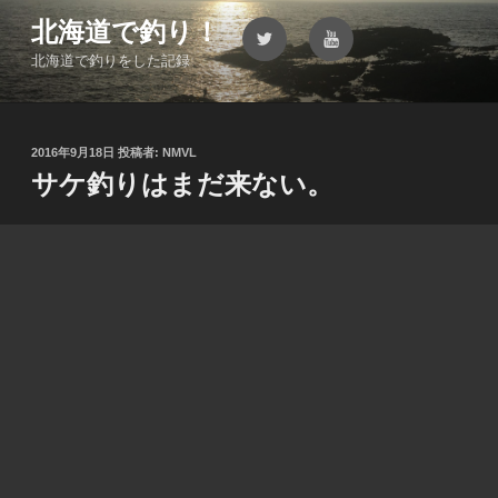
コ
北海道で釣り！
Twitter
YouTube
ン
北海道で釣りをした記録
テ
ン
ツ
へ
投
2016年9月18日
投稿者:
NMVL
ス
稿
サケ釣りはまだ来ない。
キ
日:
ッ
プ