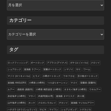
ア
ー
カ
イ
カテゴリー
ブ
カ
テ
ゴ
リ
タグ
ー
ロックフィッシング
ボートロック
アブラコ (アイナメ)
ガヤ (エゾメバル)
クロソイ
ショアロック
遊漁船 ラブーン
室蘭ボートロック
シマゾイ
サケ
ワーム
マゾイ (キツネメバル)
ヒラメ
小樽ボートロック
ウキフカセ
苫小牧ボートロック
遊漁船 ANGLERS
小樽港 (小樽市)
つりぼりオーシャン
マゴイ
室蘭港 (室蘭市)
ルアー
函館港 (函館市)
小樽港 南防波堤 (小樽市)
オタモイ海岸 (小樽市)
ウキルアー
赤岩海岸 (小樽市)
マサバ
内浦湾(噴火湾)
遊漁船 タマリスク
釣り堀
山中海岸 (小樽市)
ホッケ
クロガシラカレイ
デカソイ
遊漁船 マジカルアワー
ハチガラ (オウゴンムラソイ)
サビキ
マイワシ
ショアジギング
トゲカジカ