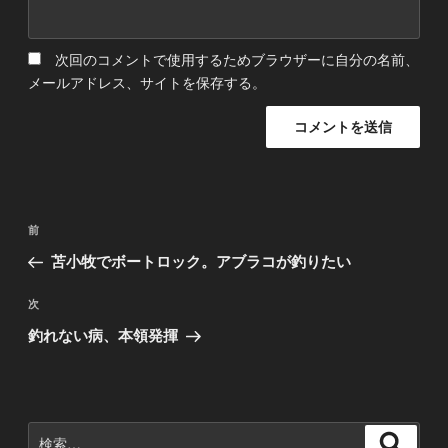
次回のコメントで使用するためブラウザーに自分の名前、
メールアドレス、サイトを保存する。
投
前
前
稿
の
苫小牧でボートロック。アブラコが釣りたい
ナ
投
稿
ビ
次
次
の
ゲ
釣れない病、本領発揮
投
ー
稿
シ
ョ
検
検
ン