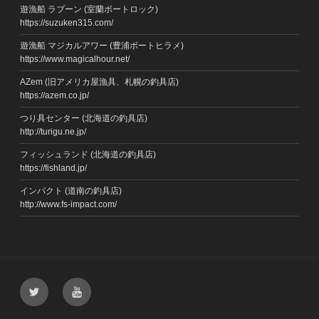
遊漁船 ラブーン (室蘭ボートロック)
https://suzuken315.com/
遊漁船 マジカルアワー (豊浦ボートヒラメ)
https://www.magicalhour.net/
AZem (旧アメリカ屋漁具、札幌の釣具店)
https://azem.co.jp/
つり具センター (北海道の釣具店)
http://turigu.ne.jp/
フィッシュランド (北海道の釣具店)
https://fishland.jp/
インパクト (道南の釣具店)
http://www.fs-impact.com/
Twitter
YouTube