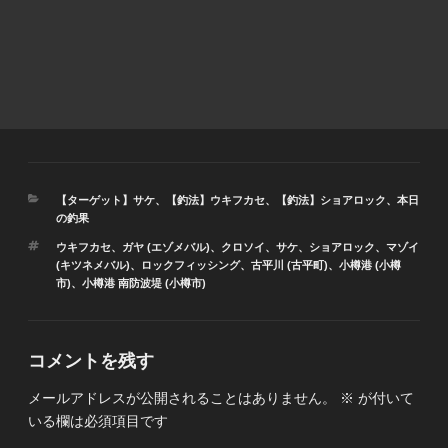
カ
【ターゲット】サケ
、
【釣法】ウキフカセ
、
【釣法】ショアロック
、
本日
テ
の釣果
ゴ
タ
ウキフカセ
、
ガヤ (エゾメバル)
、
クロソイ
、
サケ
、
ショアロック
、
マゾイ
リ
グ
(キツネメバル)
、
ロックフィッシング
、
古平川 (古平町)
、
小樽港 (小樽
ー
市)
、
小樽港 南防波堤 (小樽市)
コメントを残す
メールアドレスが公開されることはありません。
※
が付いて
いる欄は必須項目です