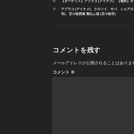
カ
【ターゲット】アブラコ (アイナメ)
、
【場所】オ
テ
タ
アブラコ (アイナメ)
、
クロソイ
、
サバ
、
ショアロ
ゴ
グ
市)
、
苫小牧西港 勇払ふ頭 (苫小牧市)
リ
ー
コメントを残す
メールアドレスが公開されることはありま
コメント
※