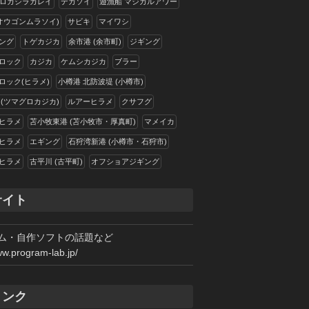
ロガシラカレイ
デカソイ
遊漁船 マジカルアワー
(オウゴンムラソイ)
サビキ
マイワシ
ング
トゲカジカ
余市港 (余市町)
ジギング
ロック
カジカ
ケムシカジカ
ブラー
ロック(ヒラメ)
小樽港 北防波堤 (小樽市)
 (ツマグロカジカ)
ルアーヒラメ
クサフグ
ヒラメ
苫小牧東港 (苫小牧市・厚真町)
マメイカ
ヒラメ
エギング
石狩湾新港 (小樽市・石狩市)
ヒラメ
古平川 (古平町)
オフショアジギング
サイト
ム・自作ソフトの話題など
ww.program-lab.jp/
リンク