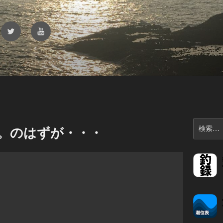
Twitter
YouTube
検
。のはずが・・・
索: