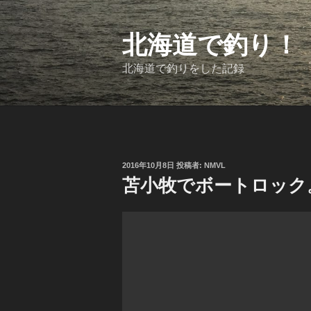
コ
ン
テ
北海道で釣り！
ン
ツ
北海道で釣りをした記録
へ
ス
キ
ッ
プ
投
2016年10月8日
投稿者:
NMVL
稿
苫小牧でボートロック
日: