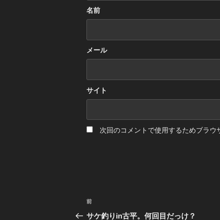
名前
メール
サイト
次回のコメントで使用するためブラウ
投
前
前
の
稿
サケ釣りin古平。何回目だっけ？