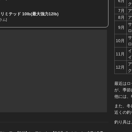
6月
ク
7月
ア
ミテッド 10lb(最大強力12lb)
8月
ア
ラム
]
サ
9月
ロ
サ
10月
ロ
イ
11月
イ
ア
12月
ク
最近はロ
が、季節
他には、
また、冬
近くの釣
釣り具は