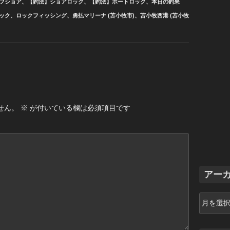
フショア
、
【釣法】ショアロック
、
【釣法】ボートロック
、
本日の釣果
ック
、
ロックフィッシング
、
勇払マリーナ (苫小牧市)
、
苫小牧西港 (苫小牧
せん。
※
が付いている欄は必須項目です
アー
ア
ー
カ