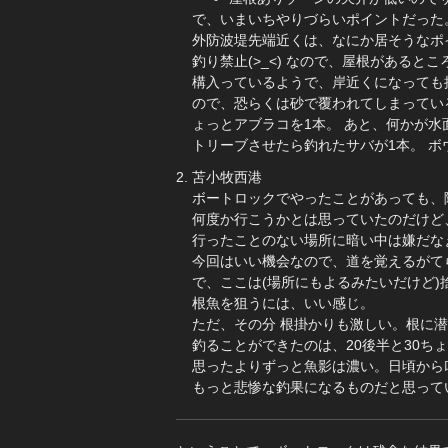
で、いまいちやりづらいポイントだった
外防波堤先端近くは、なにか居そうなポイ
釣り禁止(>_<) なので、屋根がある
構入っているようで、岸近くになっても
ので、恐らくは砂で覆われてしまってい
ょっとアブラコを1本。 あと、何かが水
トリーブさせたら釣れたサバが1本。 ボ
苫小牧西港
ボートロックでやったことがあっても、
何度か行こうかとは思っていたのだけど
行ったことのない場所に暗い中は嫌だな
今回はいい機会なので、道を覚えるがて
で、ここは(場所にもよるみたいだけど
根魚を狙うには、いい感じ。
ただ、その分 根掛かりも激しい。根に
釣ることができたのは、20後半と30ち
思ったよりずっと魚影は濃い。日頃から
もっと悲惨な釣果になるものだと思って