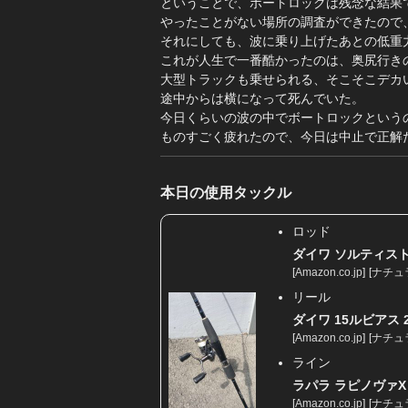
ということで、ボートロックは残念な結果
やったことがない場所の調査ができたので
それにしても、波に乗り上げたあとの低重
これが人生で一番酷かったのは、奥尻行き
大型トラックも乗せられる、そこそこデカ
途中からは横になって死んでいた。
今日くらいの波の中でボートロックという
ものすごく疲れたので、今日は中止で正解
本日の使用タックル
ロッド
ダイワ ソルティスト A
[
Amazon.co.jp
]
[
ナチュ
リール
ダイワ 15ルビアス 2
[
Amazon.co.jp
]
[
ナチュ
ライン
ラパラ ラピノヴァX マ
[
Amazon.co.jp
]
[
ナチュ