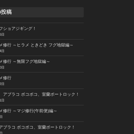
の投稿
フショアジギング！
6日
メ修行 ～ヒラメ ときどき フグ地獄編～
4日
メ修行 ～無限フグ地獄編～
0日
メ修行
2日
、アブラコ ボコボコ、室蘭ボートロック！
1日
メ修行 ～マジ修行(午前便)編～
5日
アブラコ ボコボコ、室蘭ボートロック！
4日