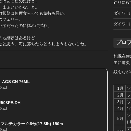
ではあったのだけど、
釣りに役
、まぁいいかな。と。
ダイワ リ
力状態は何度食らっても気持ち悪い。
のフェリー。
ダイワ リ
い船だったのに揺れに揺れ、
のも経験はあるけど、
プロ
だと思う。海に落ちたらどうしようもないしね。
札幌在住
主に道央
残念なが
GS CN 76ML
ラム
]
1月
ソ
2月
ソ
3月
ソ
508PE-DH
4月
ソ
ラム
]
ソ
5月
(
ルチカラー 0.8号(17.8lb) 150m
ア
ラム
]