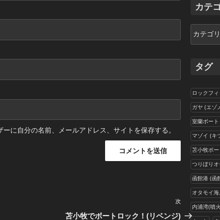
イ
カテ
ブ
カ
テ
ゴ
リ
タグ
ー
ロックフィ
ガヤ (エゾ
室蘭ボート
ザーに自分の名前、メールアドレス、サイトを保存する。
マゾイ (キ
苫小牧ボー
つりぼりオ
函館港 (函
オタモイ海岸
次
次
内浦湾(噴火
の
苫小牧でボートロック！(リベンジ)