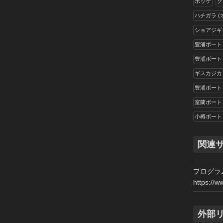
ホッケ
ク
投
稿
ハチガラ 
ショアジギ
豊浦ボート
豊浦ボート
ギスカジカ
豊浦ボート
室蘭ボート
小樽ボート
関連
プログラ
https://w
外部