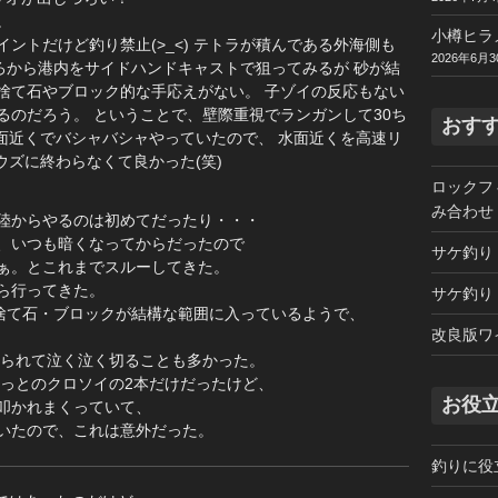
。
小樽ヒラ
ントだけど釣り禁止(>_<) テトラが積んである外海側も
2026年6月3
ところから港内をサイドハンドキャストで狙ってみるが 砂が結
捨て石やブロック的な手応えがない。 子ゾイの反応もない
るのだろう。 ということで、壁際重視でランガンして30ち
おす
面近くでバシャバシャやっていたので、 水面近くを高速リ
ウズに終わらなくて良かった(笑)
ロックフ
み合わせ
陸からやるのは初めてだったり・・・
、いつも暗くなってからだったので
サケ釣り
ぁ。とこれまでスルーしてきた。
ら行ってきた。
サケ釣り
)捨て石・ブロックが結構な範囲に入っているようで、
改良版ワ
潜られて泣く泣く切ることも多かった。
ょっとのクロソイの2本だけだったけど、
お役
叩かれまくっていて、
いたので、これは意外だった。
釣りに役