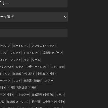
ゴリー
ッシング
ボートロック
アブラコ (アイナメ)
メバル)
クロソイ
ショアロック
遊漁船 ラブーン
ロック
シマゾイ
サケ
ワーム
ツネメバル)
ヒラメ
小樽ボートロック
ウキフカセ
トロック
遊漁船 ANGLERS
小樽港 (小樽市)
ーシャン
マゴイ
室蘭港 (室蘭市)
ルアー
館市)
小樽港 南防波堤 (小樽市)
 (小樽市)
ウキルアー
赤岩海岸 (小樽市)
マサバ
湾)
遊漁船 タマリスク
釣り堀
山中海岸 (小樽市)