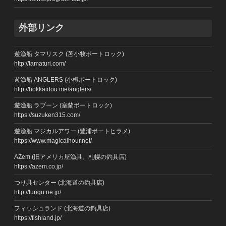
外部リンク
遊漁船 タマリスク (苫小牧ボートロック)
http://tamaturi.com/
遊漁船 ANGLERS (小樽ボートロック)
http://hokkaidou.me/anglers/
遊漁船 ラブーン (室蘭ボートロック)
https://suzuken315.com/
遊漁船 マジカルアワー (豊浦ボートヒラメ)
https://www.magicalhour.net/
AZem (旧アメリカ屋漁具、札幌の釣具店)
https://azem.co.jp/
つり具センター (北海道の釣具店)
http://turigu.ne.jp/
フィッシュランド (北海道の釣具店)
https://fishland.jp/