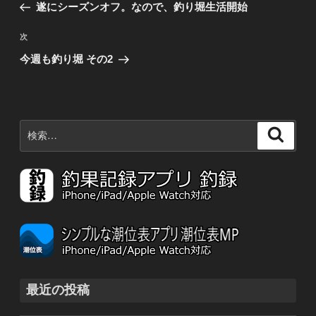
の
遂にシーズンオフ。なので、釣り堀生活開始
ナ
投
稿
ビ
次
次
の
ゲ
今週も釣り堀 その2
投
ー
稿
シ
ョ
検
検
ン
索:
索
最近の投稿