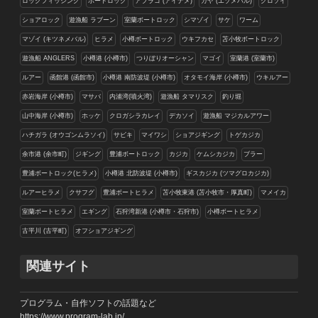
ロックフィッシング
ボートロック
アブラコ (アイナメ)
ガヤ (エゾメバル)
クロソイ
ショアロック
遊漁船 ラブーン
室蘭ボートロック
シマゾイ
サケ
ワーム
マゾイ (キツネメバル)
ヒラメ
小樽ボートロック
ウキフカセ
苫小牧ボートロック
遊漁船 ANGLERS
小樽港 (小樽市)
つりぼりオーシャン
マゴイ
室蘭港 (室蘭市)
ルアー
函館港 (函館市)
小樽港 南防波堤 (小樽市)
オタモイ海岸 (小樽市)
ウキルアー
赤岩海岸 (小樽市)
マサバ
内浦湾(噴火湾)
遊漁船 タマリスク
釣り堀
山中海岸 (小樽市)
ホッケ
クロガシラカレイ
デカソイ
遊漁船 マジカルアワー
ハチガラ (オウゴンムラソイ)
サビキ
マイワシ
ショアジギング
トゲカジカ
余市港 (余市町)
ジギング
豊浦ボートロック
カジカ
ケムシカジカ
ブラー
豊浦ボートロック(ヒラメ)
小樽港 北防波堤 (小樽市)
ギスカジカ (ツマグロカジカ)
ルアーヒラメ
クサフグ
豊浦ボートヒラメ
苫小牧東港 (苫小牧市・厚真町)
マメイカ
室蘭ボートヒラメ
エギング
石狩湾新港 (小樽市・石狩市)
小樽ボートヒラメ
古平川 (古平町)
オフショアジギング
関連サイト
プログラム・自作ソフトの話題など
https://www.program-lab.jp/