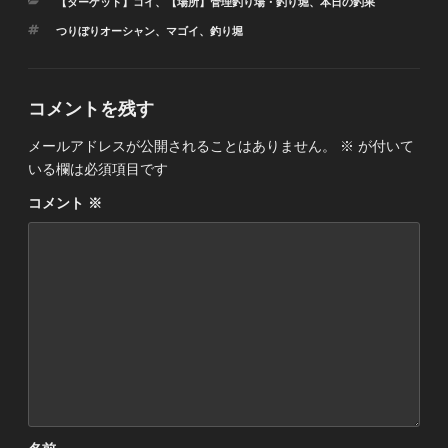
カ
【ターゲット】コイ
、
【場所】管理釣り場・釣り堀
、
本日の釣果
テ
タ
つりぼりオーシャン
、
マゴイ
、
釣り堀
ゴ
グ
リ
ー
コメントを残す
メールアドレスが公開されることはありません。
※
が付いて
いる欄は必須項目です
コメント
※