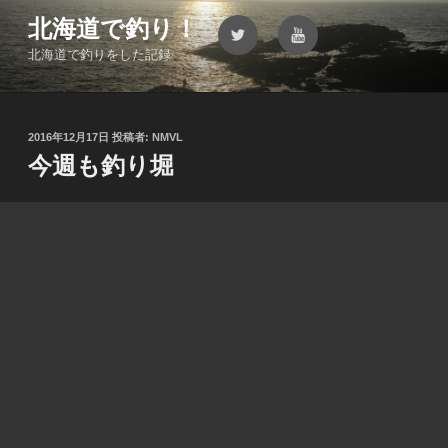
コ
北海道で釣り！
Twitter
YouTube
ン
北海道で釣りをした記録
テ
ン
ツ
へ
投
2016年12月17日
投稿者:
NMVL
ス
稿
今週も釣り堀
キ
日:
ッ
プ