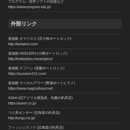
プログラム・自作ソフトの話題など
https://www.program-lab.jp/
外部リンク
遊漁船 タマリスク (苫小牧ボートロック)
http://tamaturi.com/
遊漁船 ANGLERS (小樽ボートロック)
http://hokkaidou.me/anglers/
遊漁船 ラブーン (室蘭ボートロック)
https://suzuken315.com/
遊漁船 マジカルアワー (豊浦ボートヒラメ)
https://www.magicalhour.net/
AZem (旧アメリカ屋漁具、札幌の釣具店)
https://azem.co.jp/
つり具センター (北海道の釣具店)
http://turigu.ne.jp/
フィッシュランド (北海道の釣具店)