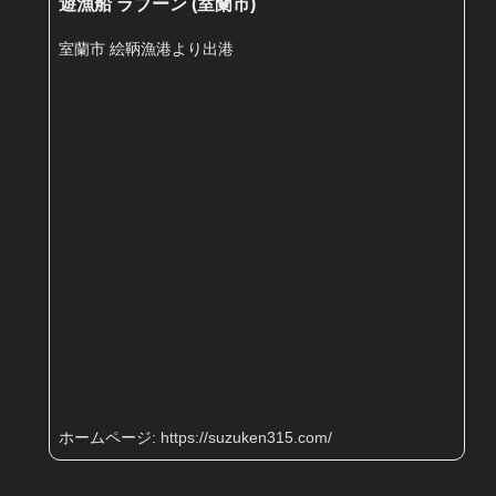
遊漁船 ラブーン (室蘭市)
室蘭市 絵鞆漁港より出港
ホームページ:
https://suzuken315.com/