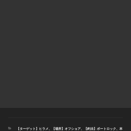
カ
【ターゲット】ヒラメ
、
【場所】オフショア
、
【釣法】ボートロック
、
本