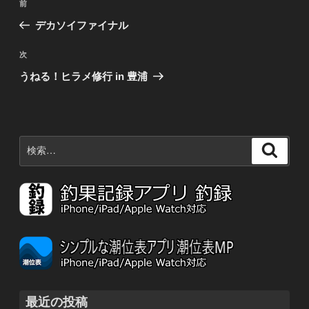
前
前
稿
の
デカソイファイナル
ナ
投
稿
ビ
次
次
の
ゲ
うねる！ヒラメ修行 in 豊浦
投
ー
稿
シ
ョ
検
検
ン
索:
索
最近の投稿