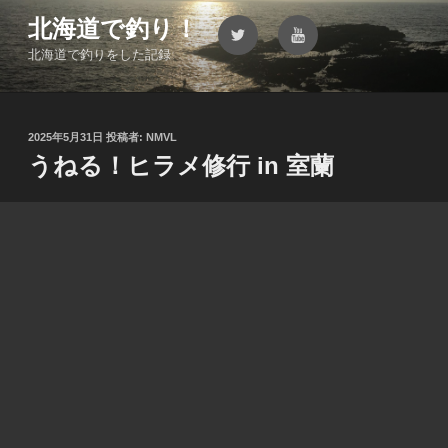
コ
北海道で釣り！
Twitter
YouTube
ン
北海道で釣りをした記録
テ
ン
ツ
へ
投
2025年5月31日
投稿者:
NMVL
ス
稿
うねる！ヒラメ修行 in 室蘭
キ
日:
ッ
プ