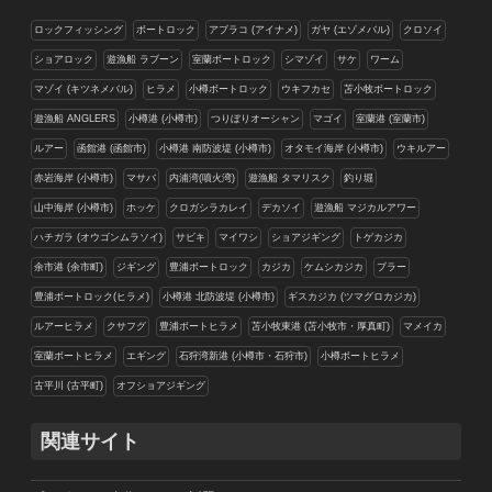
ロックフィッシング
ボートロック
アブラコ (アイナメ)
ガヤ (エゾメバル)
クロソイ
ショアロック
遊漁船 ラブーン
室蘭ボートロック
シマゾイ
サケ
ワーム
マゾイ (キツネメバル)
ヒラメ
小樽ボートロック
ウキフカセ
苫小牧ボートロック
遊漁船 ANGLERS
小樽港 (小樽市)
つりぼりオーシャン
マゴイ
室蘭港 (室蘭市)
ルアー
函館港 (函館市)
小樽港 南防波堤 (小樽市)
オタモイ海岸 (小樽市)
ウキルアー
赤岩海岸 (小樽市)
マサバ
内浦湾(噴火湾)
遊漁船 タマリスク
釣り堀
山中海岸 (小樽市)
ホッケ
クロガシラカレイ
デカソイ
遊漁船 マジカルアワー
ハチガラ (オウゴンムラソイ)
サビキ
マイワシ
ショアジギング
トゲカジカ
余市港 (余市町)
ジギング
豊浦ボートロック
カジカ
ケムシカジカ
ブラー
豊浦ボートロック(ヒラメ)
小樽港 北防波堤 (小樽市)
ギスカジカ (ツマグロカジカ)
ルアーヒラメ
クサフグ
豊浦ボートヒラメ
苫小牧東港 (苫小牧市・厚真町)
マメイカ
室蘭ボートヒラメ
エギング
石狩湾新港 (小樽市・石狩市)
小樽ボートヒラメ
古平川 (古平町)
オフショアジギング
関連サイト