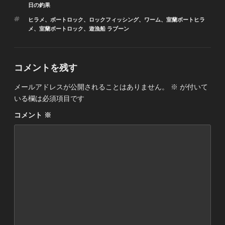
テ
日の釣果
ゴ
タ
ヒラメ
、
ボートロック
、
ロックフィッシング
、
ワーム
、
室蘭ボートヒラ
リ
グ
メ
、
室蘭ボートロック
、
遊漁船 ラブーン
ー
コメントを残す
メールアドレスが公開されることはありません。
※
が付いて
いる欄は必須項目です
コメント
※