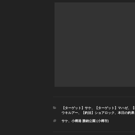
カ
【ターゲット】サケ
、
【ターゲット】マハゼ
、
【
テ
ウキルアー
、
【釣法】ショアロック
、
本日の釣果
ゴ
タ
サケ
、
小樽港 勝納公園 (小樽市)
リ
グ
ー