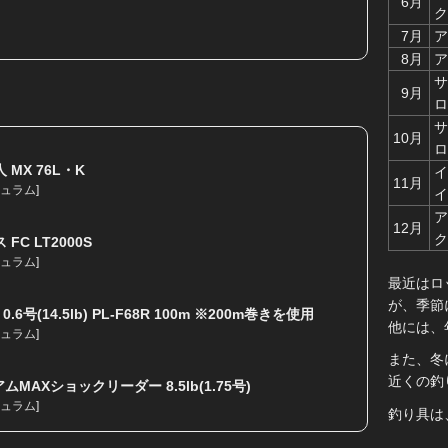
6月
ク
7月
ア
8月
ア
サ
9月
ロ
サ
10月
ロ
 MX 76L・K
イ
11月
ュラム
]
イ
ア
12月
ク
FC LT2000S
ュラム
]
最近はロ
が、季節
6号(14.5lb) PL-F68R 100m ※200m巻きを使用
他には、
ュラム
]
また、冬
近くの釣
MAXショックリーダー 8.5lb(1.75号)
ュラム
]
釣り具は