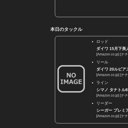
本日のタックル
ロッド
ダイワ 15月下美人
[
Amazon.co.jp
]
[
ナチ
リール
ダイワ 20ルビアス 
[
Amazon.co.jp
]
[
ナチ
ライン
シマノ タナトル8 0.
[
Amazon.co.jp
]
[
ナチ
リーダー
シーガー プレミアム
[
Amazon.co.jp
]
[
ナチ