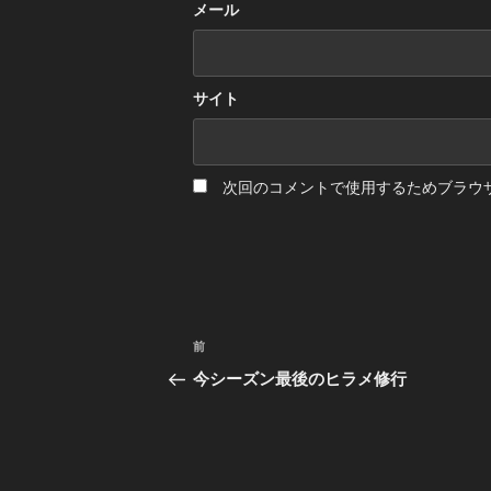
メール
サイト
次回のコメントで使用するためブラウ
投
前
前
の
稿
今シーズン最後のヒラメ修行
投
ナ
稿
ビ