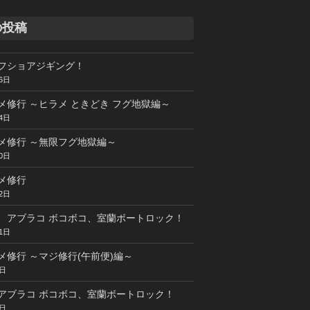
の投稿
フショアジギング！
6日
メ修行 ～ヒラメ ときどき フグ地獄編～
4日
メ修行 ～無限フグ地獄編～
0日
メ修行
2日
、アブラコ ボコボコ、室蘭ボートロック！
1日
メ修行 ～マジ修行(午前便)編～
5日
アブラコ ボコボコ、室蘭ボートロック！
4日