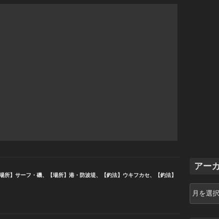
アー
場所】サーフ・磯
、
【場所】港・防波堤
、
【釣法】ウキフカセ
、
【釣法】
ア
ー
カ