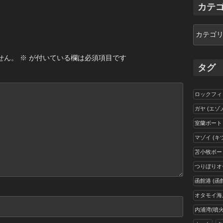
イ
カテ
ブ
カ
テ
ゴ
せん。
※
が付いている欄は必須項目です
リ
タグ
ー
ロックフィ
ガヤ (エゾ
室蘭ボート
マゾイ (キ
苫小牧ボー
つりぼりオ
函館港 (函
オタモイ海岸
内浦湾(噴火