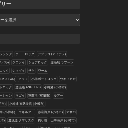
ゴリー
ッシング
ボートロック
アブラコ (アイナメ)
メバル)
クロソイ
ショアロック
遊漁船 ラブーン
ロック
シマゾイ
サケ
ワーム
ツネメバル)
ヒラメ
小樽ボートロック
ウキフカセ
トロック
遊漁船 ANGLERS
小樽港 (小樽市)
ーシャン
マゴイ
室蘭港 (室蘭市)
ルアー
館市)
小樽港 南防波堤 (小樽市)
 (小樽市)
ウキルアー
赤岩海岸 (小樽市)
マサバ
湾)
遊漁船 タマリスク
釣り堀
山中海岸 (小樽市)