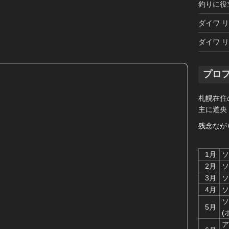
釣りに役
ダイワ リ
ダイワ リ
プロ
札幌在住
主に道央
残念なが
1月
ソ
2月
ソ
3月
ソ
4月
ソ
ソ
5月
(
ア