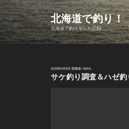
コ
ン
テ
北海道で釣り！
ン
ツ
北海道で釣りをした記録
へ
ス
キ
ッ
プ
投
2025年9月6日
投稿者:
NMVL
稿
サケ釣り調査＆ハゼ釣
日: