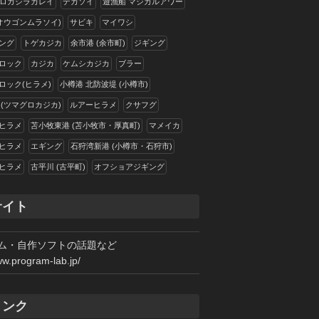
ロガシラカレイ
デカソイ
遊漁船 マジカルアワー
(オウゴンムラソイ)
サビキ
マイワシ
ング
トゲカジカ
余市港 (余市町)
ジギング
ロック
カジカ
ケムシカジカ
ブラー
ロック(ヒラメ)
小樽港 北防波堤 (小樽市)
 (ツマグロカジカ)
ルアーヒラメ
クサフグ
ヒラメ
苫小牧東港 (苫小牧市・厚真町)
マメイカ
ヒラメ
エギング
石狩湾新港 (小樽市・石狩市)
ヒラメ
古平川 (古平町)
オフショアジギング
サイト
ム・自作ソフトの話題など
ww.program-lab.jp/
リンク