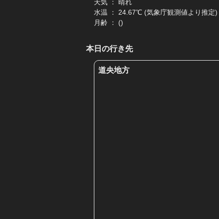
天気 ： 晴れ
水温 ： 24.67℃ (気象庁観測値より推定)
月齢 ： ()
本日の行き先
道央地方