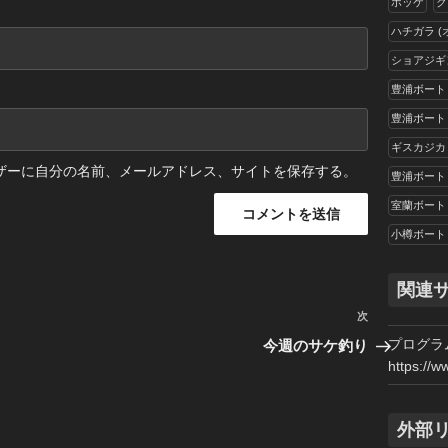
ホッケ
ク
ハチガラ 
ショアジギ
豊浦ボート
豊浦ボート
ギスカジカ
ザーに自分の名前、メールアドレス、サイトを保存する。
豊浦ボート
室蘭ボート
小樽ボート
関連
次
次
の
プログラ
今週のサケ釣り
投
https://w
稿
外部