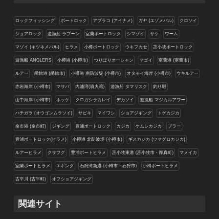
ロックフィッシング
ボートロック
アブラコ (アイナメ)
ガヤ (エゾメバル)
クロソイ
ショアロック
遊漁船 ラブーン
室蘭ボートロック
シマゾイ
サケ
ワーム
マゾイ (キツネメバル)
ヒラメ
小樽ボートロック
ウキフカセ
苫小牧ボートロック
遊漁船 ANGLERS
小樽港 (小樽市)
つりぼりオーシャン
マゴイ
室蘭港 (室蘭市)
ルアー
函館港 (函館市)
小樽港 南防波堤 (小樽市)
オタモイ海岸 (小樽市)
ウキルアー
赤岩海岸 (小樽市)
マサバ
内浦湾(噴火湾)
遊漁船 タマリスク
釣り堀
山中海岸 (小樽市)
ホッケ
クロガシラカレイ
デカソイ
遊漁船 マジカルアワー
ハチガラ (オウゴンムラソイ)
サビキ
マイワシ
ショアジギング
トゲカジカ
余市港 (余市町)
ジギング
豊浦ボートロック
カジカ
ケムシカジカ
ブラー
豊浦ボートロック(ヒラメ)
小樽港 北防波堤 (小樽市)
ギスカジカ (ツマグロカジカ)
ルアーヒラメ
クサフグ
豊浦ボートヒラメ
苫小牧東港 (苫小牧市・厚真町)
マメイカ
室蘭ボートヒラメ
エギング
石狩湾新港 (小樽市・石狩市)
小樽ボートヒラメ
古平川 (古平町)
オフショアジギング
関連サイト