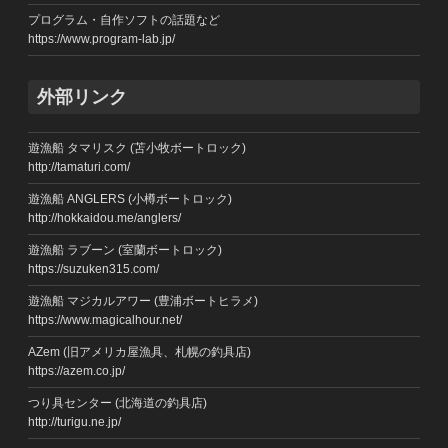
プログラム・自作ソフトの話題など
https://www.program-lab.jp/
外部リンク
遊漁船 タマリスク (苫小牧ボートロック)
http://tamaturi.com/
遊漁船 ANGLERS (小樽ボートロック)
http://hokkaidou.me/anglers/
遊漁船 ラブーン (室蘭ボートロック)
https://suzuken315.com/
遊漁船 マジカルアワー (豊浦ボートヒラメ)
https://www.magicalhour.net/
AZem (旧アメリカ屋漁具、札幌の釣具店)
https://azem.co.jp/
つり具センター (北海道の釣具店)
http://turigu.ne.jp/