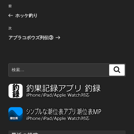
投
前
前
稿
の
ホッケ釣り
ナ
投
稿
ビ
次
次
の
ゲ
アブラコボウズ列伝③
投
ー
稿
シ
ョ
検
検
ン
索:
索