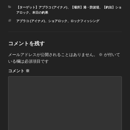
カ
【ターゲット】アブラコ (アイナメ)
、
【場所】港・防波堤
、
【釣法】ショ
テ
アロック
、
本日の釣果
ゴ
タ
アブラコ (アイナメ)
、
ショアロック
、
ロックフィッシング
リ
グ
ー
コメントを残す
メールアドレスが公開されることはありません。
※
が付いて
いる欄は必須項目です
コメント
※