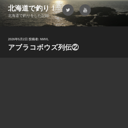
コ
北海道で釣り！
Twitter
YouTube
ン
北海道で釣りをした記録
テ
ン
ツ
へ
投
2026年5月2日
投稿者:
NMVL
ス
稿
アブラコボウズ列伝②
キ
日:
ッ
プ