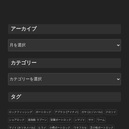
アーカイブ
ア
ー
カ
イ
カテゴリー
ブ
カ
テ
ゴ
リ
タグ
ー
ロックフィッシング
ボートロック
アブラコ (アイナメ)
ガヤ (エゾメバル)
クロソイ
ショアロック
遊漁船 ラブーン
室蘭ボートロック
シマゾイ
サケ
ワーム
マゾイ (キツネメバル)
ヒラメ
小樽ボートロック
ウキフカセ
苫小牧ボートロック