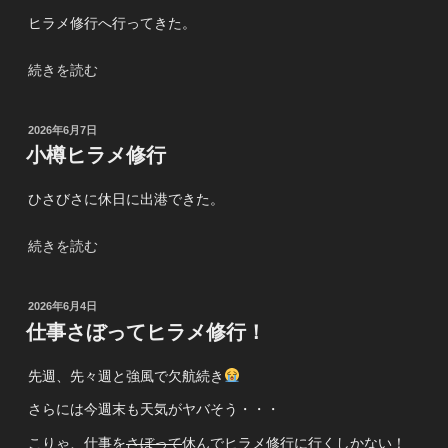
～
ヒラメ修行へ行ってきた。
マ
ジ
“小
続きを読む
修
樽
行
ヒ
投
2026年6月7日
編
ラ
稿
小樽ヒラメ修行
～”
メ
日:
の
修
ひさびさに休日に出港できた。
行
～
“小
続きを読む
デ
樽
カ
ヒ
フ
投
2026年6月4日
ラ
グ
稿
仕事さぼってヒラメ修行！
メ
日:
地
修
獄
先週、先々週と強風で欠航続き
行”
編
の
さらには今週末も天気がヤバそう・・・
～”
の
こりゃ、仕事を
さぼって
休んでヒラメ修行に行くしかない！