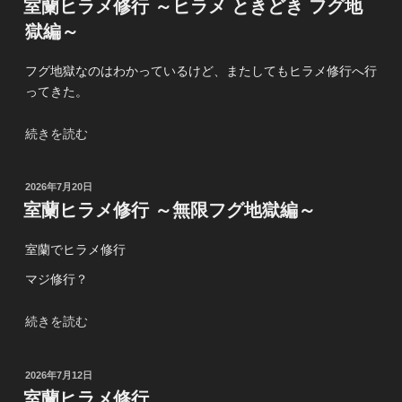
室蘭ヒラメ修行 ～ヒラメ ときどき フグ地
フ
日:
獄編～
シ
ョ
フグ地獄なのはわかっているけど、またしてもヒラメ修行へ行
ア
ってきた。
ジ
ギ
“室
続きを読む
ン
蘭
グ！”
ヒ
の
投
2026年7月20日
ラ
稿
室蘭ヒラメ修行 ～無限フグ地獄編～
メ
日:
修
室蘭でヒラメ修行
行
～
マジ修行？
ヒ
ラ
“室
続きを読む
メ
蘭
と
ヒ
投
2026年7月12日
き
ラ
稿
室蘭ヒラメ修行
ど