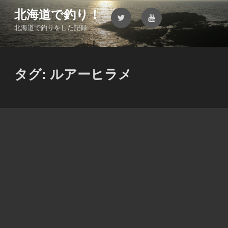
コ
北海道で釣り！
Twitter
YouTube
ン
北海道で釣りをした記録
テ
ン
ツ
へ
タグ:
ルアーヒラメ
ス
キ
ッ
プ