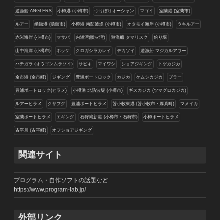
遊漁船 ANGLERS
小樽港 (小樽市)
つりぼりオーシャン
マゴイ
室蘭港 (室蘭市)
ルアー
函館港 (函館市)
小樽港 南防波堤 (小樽市)
オタモイ海岸 (小樽市)
ウキルアー
赤岩海岸 (小樽市)
マサバ
内浦湾(噴火湾)
遊漁船 タマリスク
釣り堀
山中海岸 (小樽市)
ホッケ
クロガシラカレイ
デカソイ
遊漁船 マジカルアワー
ハチガラ (オウゴンムラソイ)
サビキ
マイワシ
ショアジギング
トゲカジカ
余市港 (余市町)
ジギング
豊浦ボートロック
カジカ
ケムシカジカ
ブラー
豊浦ボートロック(ヒラメ)
小樽港 北防波堤 (小樽市)
ギスカジカ (ツマグロカジカ)
ルアーヒラメ
クサフグ
豊浦ボートヒラメ
苫小牧東港 (苫小牧市・厚真町)
マメイカ
室蘭ボートヒラメ
エギング
石狩湾新港 (小樽市・石狩市)
小樽ボートヒラメ
古平川 (古平町)
オフショアジギング
関連サイト
プログラム・自作ソフトの話題など
https://www.program-lab.jp/
外部リンク