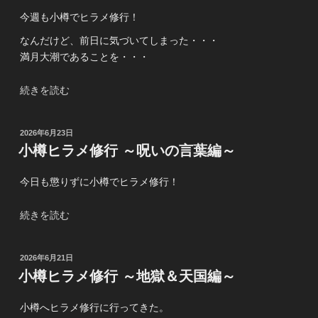
修
今週も小樽でヒラメ修行！
行
～
なんだけど、前日に気づいてしまった・・・
マ
満月大潮であることを・・・
ジ
修
“小
続きを読む
行
樽
(午
ヒ
投
2026年6月23日
前
ラ
稿
小樽ヒラメ修行 ～呪いの言葉編～
便)
メ
日:
編
修
今日も懲りずに小樽でヒラメ修行！
～”
行
の
～
“小
続きを読む
恐
樽
怖！
ヒ
満
投
2026年6月21日
ラ
月
稿
小樽ヒラメ修行 ～地獄＆天国編～
メ
日:
大
修
潮
小樽へヒラメ修行に行ってきた。
行