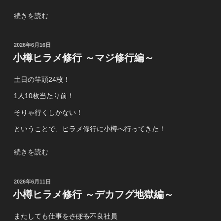
編
～
～”
“小
続きを読む
呪
の
樽
い
ヒ
の
投
2026年6月16日
ラ
言
稿
小樽ヒラメ修行 ～マジ修行編～
メ
日:
葉
修
編
土日の竿頭24枚！
行
～”
～
1人10枚当たり前！
の
地
そりゃ行くしかない！
獄
＆
ということで、ヒラメ修行に小樽へ行ってきた！
天
国
“小
続きを読む
編
樽
～”
ヒ
投
2026年6月11日
の
ラ
稿
小樽ヒラメ修行 ～デカフグ地獄編～
メ
日:
修
またしても仕事を
さぼる
不良社員
行