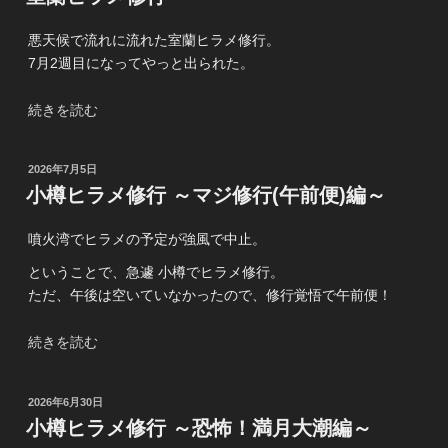
メ
日:
き
修
悪天候で流れに流れた室蘭ヒラメ修行。
フ
行
7月2週目になってやっと出られた。
グ
～
地
無
“室
続きを読む
獄
限
蘭
編
フ
ヒ
～”
グ
投
2026年7月5日
ラ
の
地
稿
小樽ヒラメ修行 ～マジ修行(午前便)編～
メ
日:
獄
修
編
噴火湾でヒラメの予定が強風で中止。
行”
～”
の
ということで、急遽 小樽でヒラメ修行。
の
ただ、午後は空いていなかったので、修行覚悟で午前便！
“小
続きを読む
樽
ヒ
投
2026年6月30日
ラ
稿
小樽ヒラメ修行 ～恐怖！満月大潮編～
メ
日: