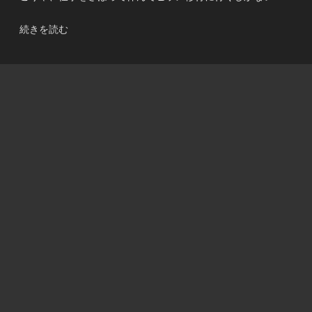
“仕
続きを読む
事
さ
ぼ
っ
て
ヒ
ラ
メ
修
行！”
の