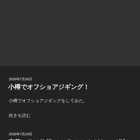
投
2026年7月26日
稿
小樽でオフショアジギング！
日:
小樽でオフショアジギングをしてみた。
“小
続きを読む
樽
で
投
2026年7月24日
オ
稿