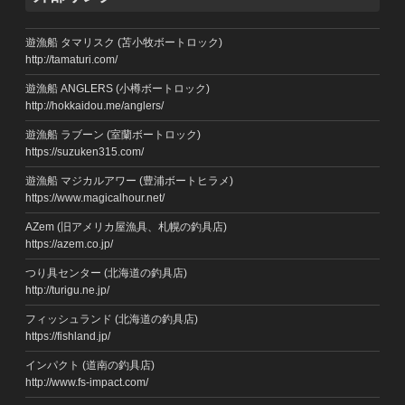
遊漁船 タマリスク (苫小牧ボートロック)
http://tamaturi.com/
遊漁船 ANGLERS (小樽ボートロック)
http://hokkaidou.me/anglers/
遊漁船 ラブーン (室蘭ボートロック)
https://suzuken315.com/
遊漁船 マジカルアワー (豊浦ボートヒラメ)
https://www.magicalhour.net/
AZem (旧アメリカ屋漁具、札幌の釣具店)
https://azem.co.jp/
つり具センター (北海道の釣具店)
http://turigu.ne.jp/
フィッシュランド (北海道の釣具店)
https://fishland.jp/
インパクト (道南の釣具店)
http://www.fs-impact.com/