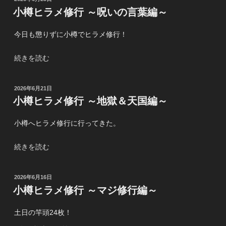
前
ラ
稿
小樽ヒラメ修行 ～呪いの言葉編～
便)
メ
日:
編
修
今日も懲りずに小樽でヒラメ修行！
～”
行
の
～
“小
続きを読む
恐
樽
怖！
ヒ
満
投
2026年6月21日
ラ
月
稿
小樽ヒラメ修行 ～地獄＆天国編～
メ
日:
大
修
潮
小樽へヒラメ修行に行ってきた。
行
編
～
～”
“小
続きを読む
呪
の
樽
い
ヒ
の
投
2026年6月16日
ラ
言
稿
小樽ヒラメ修行 ～マジ修行編～
メ
日:
葉
修
編
土日の竿頭24枚！
行
～”