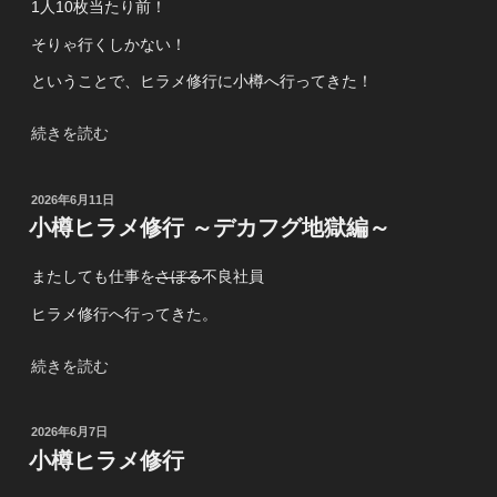
～
1人10枚当たり前！
の
地
そりゃ行くしかない！
獄
＆
ということで、ヒラメ修行に小樽へ行ってきた！
天
国
“小
続きを読む
編
樽
～”
ヒ
投
2026年6月11日
の
ラ
稿
小樽ヒラメ修行 ～デカフグ地獄編～
メ
日:
修
またしても仕事を
さぼる
不良社員
行
～
ヒラメ修行へ行ってきた。
マ
ジ
“小
続きを読む
修
樽
行
ヒ
投
2026年6月7日
編
ラ
稿
小樽ヒラメ修行
～”
メ
日:
の
修