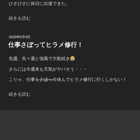
ひさびさに休日に出港できた。
行
～
“小
続きを読む
デ
樽
カ
ヒ
フ
投
2026年6月4日
ラ
グ
稿
仕事さぼってヒラメ修行！
メ
日:
地
修
獄
先週、先々週と強風で欠航続き
行”
編
の
さらには今週末も天気がヤバそう・・・
～”
の
こりゃ、仕事を
さぼって
休んでヒラメ修行に行くしかない！
“仕
続きを読む
事
さ
ぼ
っ
て
ヒ