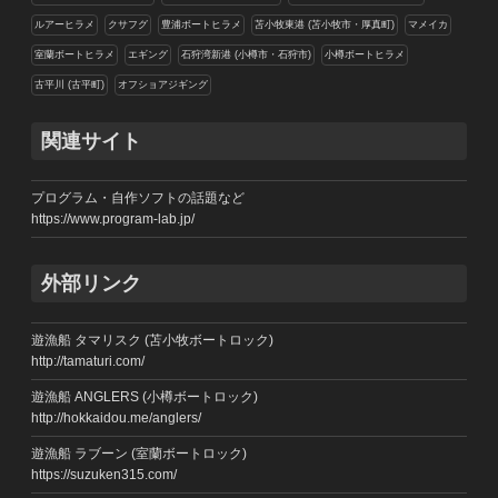
ルアーヒラメ
クサフグ
豊浦ボートヒラメ
苫小牧東港 (苫小牧市・厚真町)
マメイカ
室蘭ボートヒラメ
エギング
石狩湾新港 (小樽市・石狩市)
小樽ボートヒラメ
古平川 (古平町)
オフショアジギング
関連サイト
プログラム・自作ソフトの話題など
https://www.program-lab.jp/
外部リンク
遊漁船 タマリスク (苫小牧ボートロック)
http://tamaturi.com/
遊漁船 ANGLERS (小樽ボートロック)
http://hokkaidou.me/anglers/
遊漁船 ラブーン (室蘭ボートロック)
https://suzuken315.com/