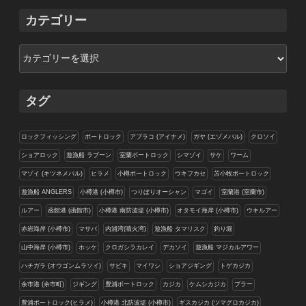
イ
カテゴリー
ブ
カ
テ
ゴ
リ
タグ
ー
ロックフィッシング
ボートロック
アブラコ (アイナメ)
ガヤ (エゾメバル)
クロソイ
ショアロック
遊漁船 ラブーン
室蘭ボートロック
シマゾイ
サケ
ワーム
マゾイ (キツネメバル)
ヒラメ
小樽ボートロック
ウキフカセ
苫小牧ボートロック
遊漁船 ANGLERS
小樽港 (小樽市)
つりぼりオーシャン
マゴイ
室蘭港 (室蘭市)
ルアー
函館港 (函館市)
小樽港 南防波堤 (小樽市)
オタモイ海岸 (小樽市)
ウキルアー
赤岩海岸 (小樽市)
マサバ
内浦湾(噴火湾)
遊漁船 タマリスク
釣り堀
山中海岸 (小樽市)
ホッケ
クロガシラカレイ
デカソイ
遊漁船 マジカルアワー
ハチガラ (オウゴンムラソイ)
サビキ
マイワシ
ショアジギング
トゲカジカ
余市港 (余市町)
ジギング
豊浦ボートロック
カジカ
ケムシカジカ
ブラー
豊浦ボートロック(ヒラメ)
小樽港 北防波堤 (小樽市)
ギスカジカ (ツマグロカジカ)