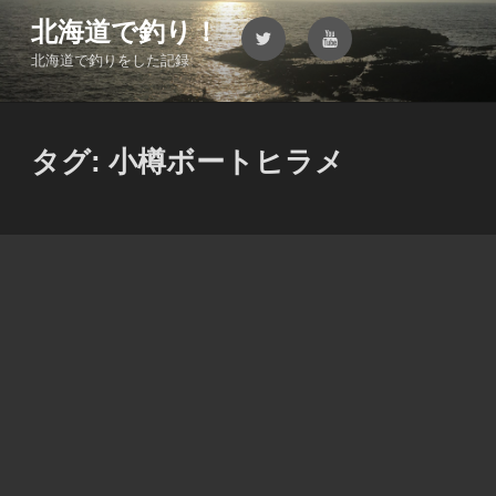
コ
北海道で釣り！
Twitter
YouTube
ン
北海道で釣りをした記録
テ
ン
ツ
へ
タグ:
小樽ボートヒラメ
ス
キ
ッ
プ