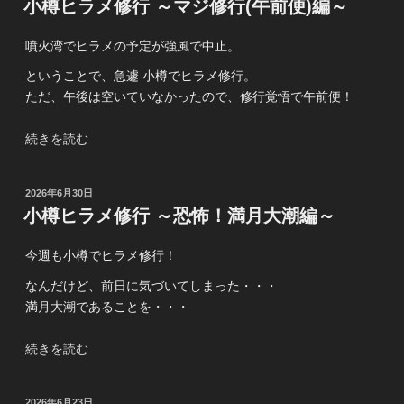
小樽ヒラメ修行 ～マジ修行(午前便)編～
フ
日:
シ
噴火湾でヒラメの予定が強風で中止。
ョ
ア
ということで、急遽 小樽でヒラメ修行。
ジ
ただ、午後は空いていなかったので、修行覚悟で午前便！
ギ
ン
“小
続きを読む
グ！”
樽
の
ヒ
投
2026年6月30日
ラ
稿
小樽ヒラメ修行 ～恐怖！満月大潮編～
メ
日:
修
今週も小樽でヒラメ修行！
行
～
なんだけど、前日に気づいてしまった・・・
マ
満月大潮であることを・・・
ジ
修
“小
続きを読む
行
樽
(午
ヒ
投
2026年6月23日