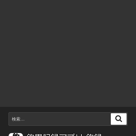
ラ
メ
修
行！”
の
検
検
索:
索