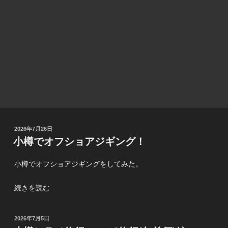
投
2026年7月26日
稿
小樽でオフショアジギング！
日:
小樽でオフショアジギングをしてみた。
“小
続きを読む
樽
で
投
2026年7月5日
オ
稿