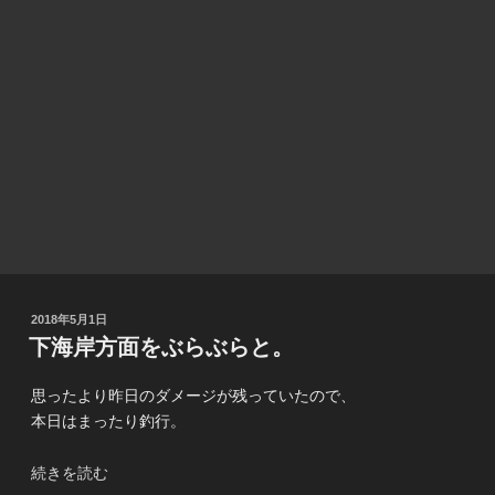
投
2018年5月1日
稿
下海岸方面をぶらぶらと。
日:
思ったより昨日のダメージが残っていたので、
本日はまったり釣行。
“下
続きを読む