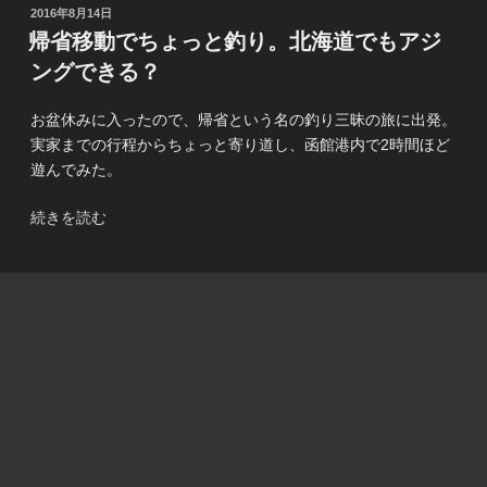
が
投
2016年8月14日
釣
稿
帰省移動でちょっと釣り。北海道でもアジ
日:
れ
ングできる？
た。”
の
お盆休みに入ったので、帰省という名の釣り三昧の旅に出発。
実家までの行程からちょっと寄り道し、函館港内で2時間ほど
遊んでみた。
“帰
続きを読む
省
移
動
で
ち
ょ
っ
と
釣
り。