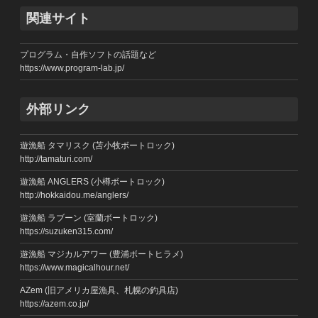
関連サイト
プログラム・自作ソフトの話題など
https://www.program-lab.jp/
外部リンク
遊漁船 タマリスク (苫小牧ボートロック)
http://tamaturi.com/
遊漁船 ANGLERS (小樽ボートロック)
http://hokkaidou.me/anglers/
遊漁船 ラブーン (室蘭ボートロック)
https://suzuken315.com/
遊漁船 マジカルアワー (豊浦ボートヒラメ)
https://www.magicalhour.net/
AZem (旧アメリカ屋漁具、札幌の釣具店)
https://azem.co.jp/