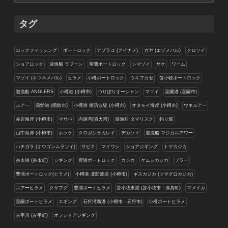
ゴ
リ
タグ
ー
ロックフィッシング
ボートロック
アブラコ (アイナメ)
ガヤ (エゾメバル)
クロソイ
ショアロック
遊漁船 ラブーン
室蘭ボートロック
シマゾイ
サケ
ワーム
マゾイ (キツネメバル)
ヒラメ
小樽ボートロック
ウキフカセ
苫小牧ボートロック
遊漁船 ANGLERS
小樽港 (小樽市)
つりぼりオーシャン
マゴイ
室蘭港 (室蘭市)
ルアー
函館港 (函館市)
小樽港 南防波堤 (小樽市)
オタモイ海岸 (小樽市)
ウキルアー
赤岩海岸 (小樽市)
マサバ
内浦湾(噴火湾)
遊漁船 タマリスク
釣り堀
山中海岸 (小樽市)
ホッケ
クロガシラカレイ
デカソイ
遊漁船 マジカルアワー
ハチガラ (オウゴンムラソイ)
サビキ
マイワシ
ショアジギング
トゲカジカ
余市港 (余市町)
ジギング
豊浦ボートロック
カジカ
ケムシカジカ
ブラー
豊浦ボートロック(ヒラメ)
小樽港 北防波堤 (小樽市)
ギスカジカ (ツマグロカジカ)
ルアーヒラメ
クサフグ
豊浦ボートヒラメ
苫小牧東港 (苫小牧市・厚真町)
マメイカ
室蘭ボートヒラメ
エギング
石狩湾新港 (小樽市・石狩市)
小樽ボートヒラメ
古平川 (古平町)
オフショアジギング