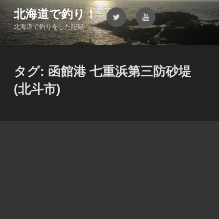
コ
北海道で釣り！
Twitter
YouTube
ン
北海道で釣りをした記録
テ
ン
ツ
へ
タグ:
函館港 七重浜第三防砂堤
ス
キ
(北斗市)
ッ
プ