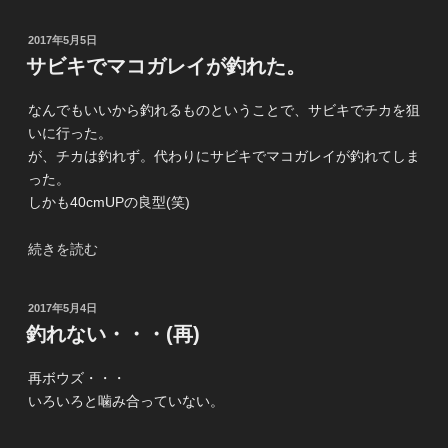
海
岸
投
2017年5月5日
方
稿
サビキでマコガレイが釣れた。
面
日:
を
なんでもいいから釣れるものということで、サビキでチカを狙
ぶ
いに行った。
ら
が、チカは釣れず。代わりにサビキでマコガレイが釣れてしま
ぶ
った。
ら
しかも40cmUPの良型(笑)
と。”
の
“サ
続きを読む
ビ
キ
投
2017年5月4日
で
稿
釣れない・・・(再)
マ
日:
コ
再ボウズ・・・
ガ
いろいろと噛み合っていない。
レ
イ