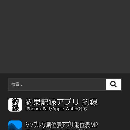
北
海
道
で
も
ア
ジ
ン
グ
で
き
る？”
検
の
検
索:
索