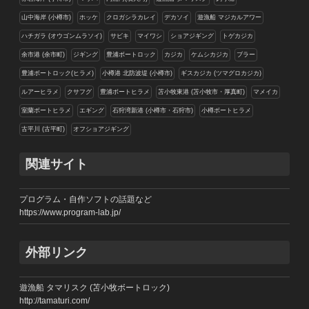
山中海岸 (小樽市)
ホッケ
クロガシラカレイ
デカソイ
遊漁船 マジカルアワー
ハチガラ (オウゴンムラソイ)
サビキ
マイワシ
ショアジギング
トゲカジカ
余市港 (余市町)
ジギング
豊浦ボートロック
カジカ
ケムシカジカ
ブラー
豊浦ボートロック(ヒラメ)
小樽港 北防波堤 (小樽市)
ギスカジカ (ツマグロカジカ)
ルアーヒラメ
クサフグ
豊浦ボートヒラメ
苫小牧東港 (苫小牧市・厚真町)
マメイカ
室蘭ボートヒラメ
エギング
石狩湾新港 (小樽市・石狩市)
小樽ボートヒラメ
古平川 (古平町)
オフショアジギング
関連サイト
プログラム・自作ソフトの話題など
https://www.program-lab.jp/
外部リンク
遊漁船 タマリスク (苫小牧ボートロック)
http://tamaturi.com/