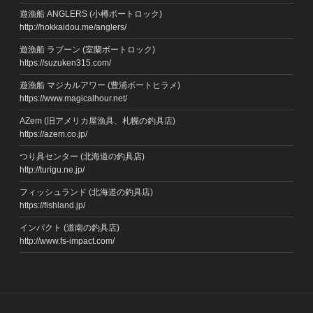
遊漁船 ANGLERS (小樽ボートロック)
http://hokkaidou.me/anglers/
遊漁船 ラブーン (室蘭ボートロック)
https://suzuken315.com/
遊漁船 マジカルアワー (豊浦ボートヒラメ)
https://www.magicalhour.net/
AZem (旧アメリカ屋漁具、札幌の釣具店)
https://azem.co.jp/
つり具センター (北海道の釣具店)
http://turigu.ne.jp/
フィッシュランド (北海道の釣具店)
https://fishland.jp/
インパクト (道南の釣具店)
http://www.fs-impact.com/