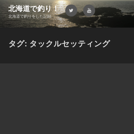
コ
北海道で釣り！
Twitter
YouTube
ン
北海道で釣りをした記録
テ
ン
ツ
へ
タグ:
タックルセッティング
ス
キ
ッ
プ