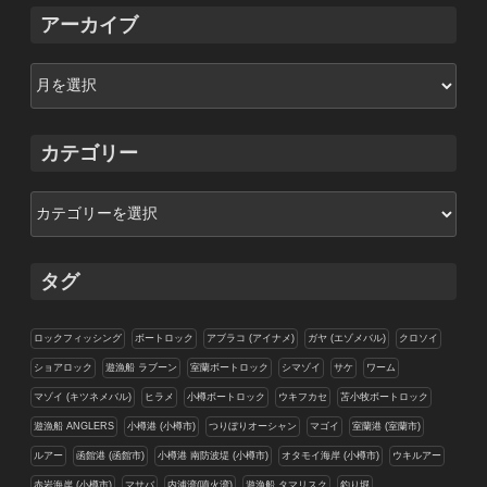
アーカイブ
ア
ー
カ
イ
カテゴリー
ブ
カ
テ
ゴ
リ
タグ
ー
ロックフィッシング
ボートロック
アブラコ (アイナメ)
ガヤ (エゾメバル)
クロソイ
ショアロック
遊漁船 ラブーン
室蘭ボートロック
シマゾイ
サケ
ワーム
マゾイ (キツネメバル)
ヒラメ
小樽ボートロック
ウキフカセ
苫小牧ボートロック
遊漁船 ANGLERS
小樽港 (小樽市)
つりぼりオーシャン
マゴイ
室蘭港 (室蘭市)
ルアー
函館港 (函館市)
小樽港 南防波堤 (小樽市)
オタモイ海岸 (小樽市)
ウキルアー
赤岩海岸 (小樽市)
マサバ
内浦湾(噴火湾)
遊漁船 タマリスク
釣り堀