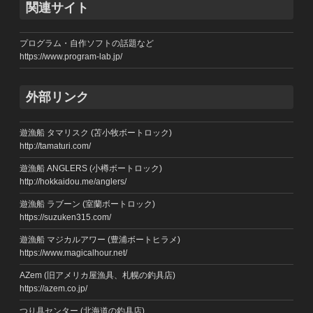
関連サイト
プログラム・自作ソフトの話題など
https://www.program-lab.jp/
外部リンク
遊漁船 タマリスク (苫小牧ボートロック)
http://tamaturi.com/
遊漁船 ANGLERS (小樽ボートロック)
http://hokkaidou.me/anglers/
遊漁船 ラブーン (室蘭ボートロック)
https://suzuken315.com/
遊漁船 マジカルアワー (豊浦ボートヒラメ)
https://www.magicalhour.net/
AZem (旧アメリカ屋漁具、札幌の釣具店)
https://azem.co.jp/
つり具センター (北海道の釣具店)