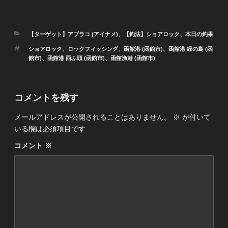
カ
【ターゲット】アブラコ (アイナメ)
、
【釣法】ショアロック
、
本日の釣果
テ
タ
ショアロック
、
ロックフィッシング
、
函館港 (函館市)
、
函館港 緑の島 (函
ゴ
グ
館市)
、
函館港 西ふ頭 (函館市)
、
函館漁港 (函館市)
リ
ー
コメントを残す
メールアドレスが公開されることはありません。
※
が付いて
いる欄は必須項目です
コメント
※