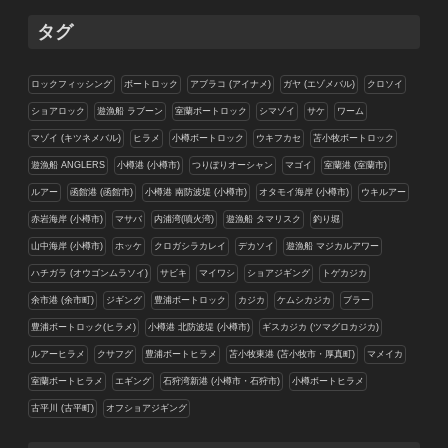
リ
タグ
ー
ロックフィッシング
ボートロック
アブラコ (アイナメ)
ガヤ (エゾメバル)
クロソイ
ショアロック
遊漁船 ラブーン
室蘭ボートロック
シマゾイ
サケ
ワーム
マゾイ (キツネメバル)
ヒラメ
小樽ボートロック
ウキフカセ
苫小牧ボートロック
遊漁船 ANGLERS
小樽港 (小樽市)
つりぼりオーシャン
マゴイ
室蘭港 (室蘭市)
ルアー
函館港 (函館市)
小樽港 南防波堤 (小樽市)
オタモイ海岸 (小樽市)
ウキルアー
赤岩海岸 (小樽市)
マサバ
内浦湾(噴火湾)
遊漁船 タマリスク
釣り堀
山中海岸 (小樽市)
ホッケ
クロガシラカレイ
デカソイ
遊漁船 マジカルアワー
ハチガラ (オウゴンムラソイ)
サビキ
マイワシ
ショアジギング
トゲカジカ
余市港 (余市町)
ジギング
豊浦ボートロック
カジカ
ケムシカジカ
ブラー
豊浦ボートロック(ヒラメ)
小樽港 北防波堤 (小樽市)
ギスカジカ (ツマグロカジカ)
ルアーヒラメ
クサフグ
豊浦ボートヒラメ
苫小牧東港 (苫小牧市・厚真町)
マメイカ
室蘭ボートヒラメ
エギング
石狩湾新港 (小樽市・石狩市)
小樽ボートヒラメ
古平川 (古平町)
オフショアジギング