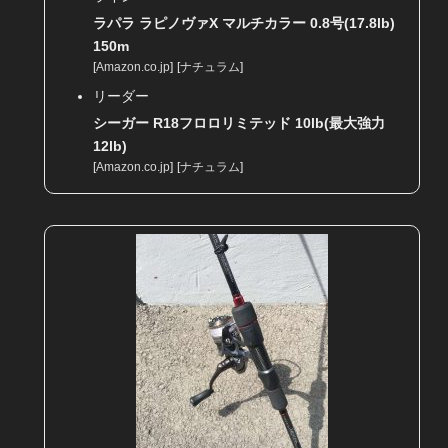
ラパラ ラピノヴァX マルチカラー 0.8号(17.8lb)
150m
[
Amazon.co.jp
]
[
ナチュラム
]
リーダー
シーガー R18フロロリミテッド 10lb(最大強力
12lb)
[
Amazon.co.jp
]
[
ナチュラム
]