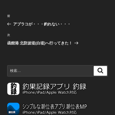
投
前
前
稿
の
アブラコが・・・釣れない・・・
ナ
投
稿
ビ
次
次
の
ゲ
函館港 北防波堤(白堤)へ行ってきた！
投
ー
稿
シ
ョ
検
検
ン
索:
索