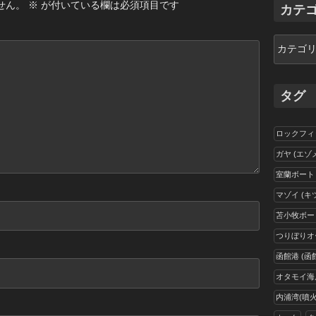
イ
せん。
※
が付いている欄は必須項目です
カテ
ブ
カ
テ
ゴ
リ
タグ
ー
ロックフィ
ガヤ (エゾ
室蘭ボート
マゾイ (キ
苫小牧ボー
つりぼりオ
函館港 (函
オタモイ海岸
内浦湾(噴火