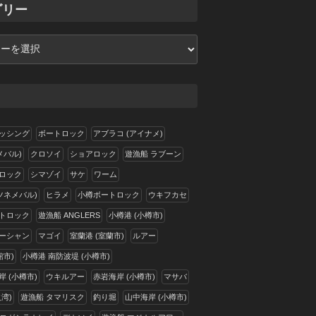
ゴリー
ッシング
ボートロック
アブラコ (アイナメ)
メバル)
クロソイ
ショアロック
遊漁船 ラブーン
ロック
シマゾイ
サケ
ワーム
ツネメバル)
ヒラメ
小樽ボートロック
ウキフカセ
トロック
遊漁船 ANGLERS
小樽港 (小樽市)
ーシャン
マゴイ
室蘭港 (室蘭市)
ルアー
館市)
小樽港 南防波堤 (小樽市)
 (小樽市)
ウキルアー
赤岩海岸 (小樽市)
マサバ
湾)
遊漁船 タマリスク
釣り堀
山中海岸 (小樽市)