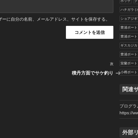
ホッケ
ク
ハチガラ 
ショアジギ
ザーに自分の名前、メールアドレス、サイトを保存する。
豊浦ボート
豊浦ボート
ギスカジカ
豊浦ボート
室蘭ボート
次
次
の
小樽ボート
積丹方面でサケ釣り
投
稿
関連
プログラ
https://w
外部