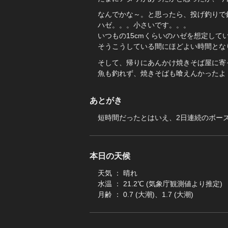
なんでかな～。と思ったら、投げ釣りで
ハゼ。。。小さいです。。。
いつもの15cmくらいのハゼを想定して
そうこうしている間にほどよい時間とな
そして、帰りにあんかけ焼きそば屋に寄っ
魚も釣れず、焼きそばも喰えんかったよ
あとがき
短時間だったとはいえ、2日連続のボーズ
本日の天候
天気 ： 晴れ
水温 ： 21.2℃ (気象庁観測値より推定)
月齢 ： 0.7 (大潮)、1.7 (大潮)