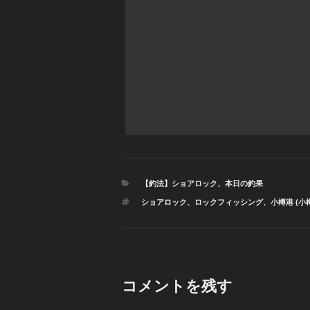
カ
【釣法】ショアロック
、
本日の釣果
テ
タ
ショアロック
、
ロックフィッシング
、
小樽港 (小
ゴ
グ
リ
ー
コメントを残す