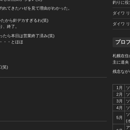
釣りに役
釣れてきたハゼを見て理由がわかった。
ダイワ リ
いたから針デカすぎるわ(笑)
ダイワ リ
り、終了。
たら本日は営業終了済み(笑)
プロ
・・・とほほ
札幌在住
主に道央
(笑)
残念なが
1月
ソ
2月
ソ
3月
ソ
4月
ソ
ソ
5月
(
ア