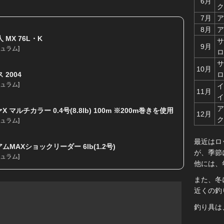
6月
ク
7月
ア
8月
ア
 MX 76L・K
サ
9月
ュラム
]
ロ
サ
10月
ロ
 2004
ュラム
]
イ
11月
イ
ア
 マルチカラー 0.4号(8.8lb) 100m ※200m巻きを使用
12月
ク
ュラム
]
最近はロ
MAXショックリーダー 6lb(1.2号)
が、季節
ュラム
]
他には、
また、冬
近くの釣
釣り具は