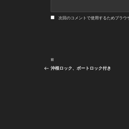
次回のコメントで使用するためブラウ
投
前
前
の
稿
沖根ロック、ボートロック付き
投
ナ
稿
ビ
ゲ
ー
シ