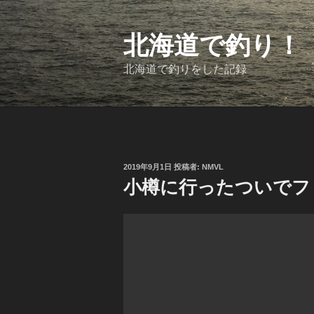
コ
ン
テ
北海道で釣り！
ン
ツ
北海道で釣りをした記録
へ
ス
キ
ッ
プ
投
2019年9月1日
投稿者:
NMVL
稿
小樽に行ったついでフィ
日: