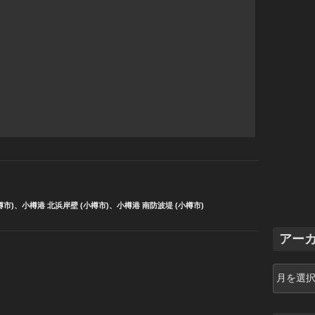
樽市)
、
小樽港 北浜岸壁 (小樽市)
、
小樽港 南防波堤 (小樽市)
アー
ア
ー
カ