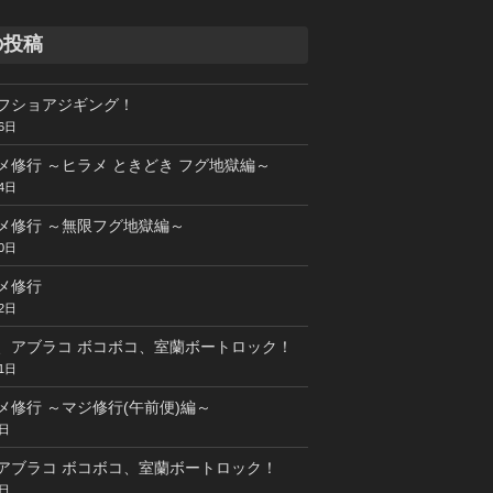
の投稿
フショアジギング！
6日
メ修行 ～ヒラメ ときどき フグ地獄編～
4日
メ修行 ～無限フグ地獄編～
0日
メ修行
2日
、アブラコ ボコボコ、室蘭ボートロック！
1日
メ修行 ～マジ修行(午前便)編～
5日
アブラコ ボコボコ、室蘭ボートロック！
4日