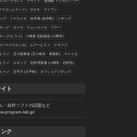
ロガシラカレイ
デカソイ
遊漁船 マジカルアワー
(オウゴンムラソイ)
サビキ
マイワシ
ング
トゲカジカ
余市港 (余市町)
ジギング
ロック
カジカ
ケムシカジカ
ブラー
ロック(ヒラメ)
小樽港 北防波堤 (小樽市)
 (ツマグロカジカ)
ルアーヒラメ
クサフグ
ヒラメ
苫小牧東港 (苫小牧市・厚真町)
マメイカ
ヒラメ
エギング
石狩湾新港 (小樽市・石狩市)
ヒラメ
古平川 (古平町)
オフショアジギング
サイト
ム・自作ソフトの話題など
ww.program-lab.jp/
リンク