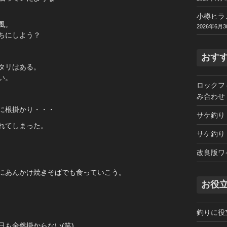
小樽ヒラ
風。
2026年6月3
ちにしよう？
おす
タリはある。
い。
ロックフ
み合わせ
に根掛かり・・・
サケ釣り
れてしまった。
サケ釣り
改良版ワ
にあんかけ焼きそばでも食っていこう。
お役
釣りに役
も全然掛からない(笑)