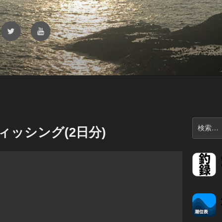
Twitter
YouTube
検
ッシング(2日分)
索: