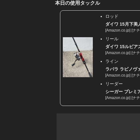
本日の使用タックル
ロッド
ダイワ 15月下美人
[
Amazon.co.jp
]
[
ナチ
リール
ダイワ 15ルビアス
[
Amazon.co.jp
]
[
ナチ
ライン
ラパラ ラピノヴァX
[
Amazon.co.jp
]
[
ナチ
リーダー
シーガー プレミアム
[
Amazon.co.jp
]
[
ナチ