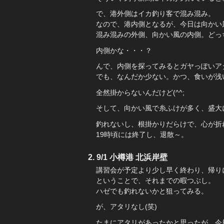
で、港外側はイカ釣り客で混み混み。
なので、港内側となるが、今日は向かい
混み混みの外側、向かい風の内側。どっ
内側かな・・・？
んで、内側を探ってみるとガヤっぽいア
でも、なんだか少ない。かつ、食いが浅
全然掛からないんだけど(^^;
そして、向かい風で糸ふけが多く、盛大
釣れないし、根掛かりだらけで、心が折
19時頃には終了し、退散～。
9/1 小樽港 北浜岸壁
講習会が予定より少し早く終わり、帰り
ということで、それまでの暇つぶし。
ハゼでも釣れないかと狙ってみる。
が、アタリなし(笑)
たまにアタリがあったかと思ったが、今日