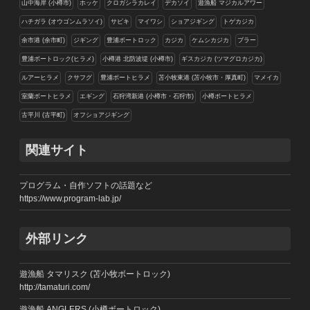
山中海岸 (小樽市)
ホッケ
クロガシラカレイ
デカソイ
遊漁船 マジカルアワー
ハチガラ (オウゴンムラソイ)
サビキ
マイワシ
ショアジギング
トゲカジカ
余市港 (余市町)
ジギング
豊浦ボートロック
カジカ
ケムシカジカ
ブラー
豊浦ボートロック(ヒラメ)
小樽港 北防波堤 (小樽市)
ギスカジカ (ツマグロカジカ)
ルアーヒラメ
クサフグ
豊浦ボートヒラメ
苫小牧東港 (苫小牧市・厚真町)
マメイカ
室蘭ボートヒラメ
エギング
石狩湾新港 (小樽市・石狩市)
小樽ボートヒラメ
古平川 (古平町)
オフショアジギング
関連サイト
プログラム・自作ソフトの話題など
https://www.program-lab.jp/
外部リンク
遊漁船 タマリスク (苫小牧ボートロック)
http://tamaturi.com/
遊漁船 ANGLERS (小樽ボートロック)