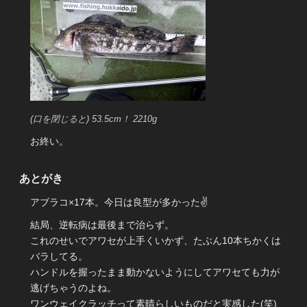
(口を閉じると) 53.5cm！ 2210g
お終い。
あとがき
アブラコ×17本。今日は良型が多かった✌
結局、逆転病は最後まで治らず。
これのせいでアワセが上手くいかず、たぶん10本ちかくは
バラしてる。
ハンドルを握ったまま動かないようにしてアワセても力が
逃げちゃうのよね。
ワンウェイクラッチって素晴らしいものだと実感した(笑)