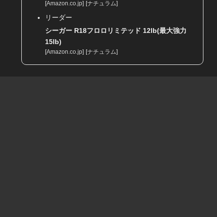
[
Amazon.co.jp
]
[
ナチュラム
]
リーダー
シーガー R18フロロリミテッド 12lb(最大強力
15lb)
[
Amazon.co.jp
]
[
ナチュラム
]