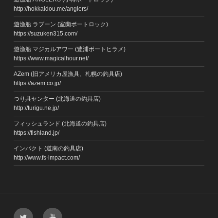
http://hokkaidou.me/anglers/
遊漁船 ラブーン (室蘭ボートロック)
https://suzuken315.com/
遊漁船 マジカルアワー (豊浦ボートヒラメ)
https://www.magicalhour.net/
AZem (旧アメリカ屋漁具、札幌の釣具店)
https://azem.co.jp/
つり具センター (北海道の釣具店)
http://turigu.ne.jp/
フィッシュランド (北海道の釣具店)
https://fishland.jp/
インパクト (道南の釣具店)
http://www.fs-impact.com/
Twitter
YouTube