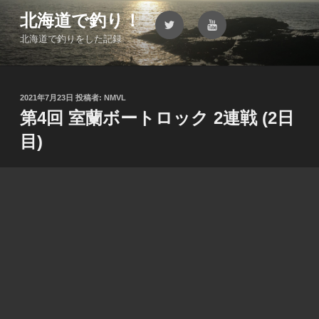
コ
北海道で釣り！
Twitter
YouTube
ン
北海道で釣りをした記録
テ
ン
ツ
へ
投
2021年7月23日
投稿者:
NMVL
ス
稿
第4回 室蘭ボートロック 2連戦 (2日
キ
日:
目)
ッ
プ