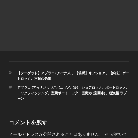
カ
【ターゲット】アブラコ (アイナメ)
、
【場所】オフショア
、
【釣法】ボー
テ
トロック
、
本日の釣果
ゴ
タ
アブラコ (アイナメ)
、
ガヤ (エゾメバル)
、
ショアロック
、
ボートロック
、
リ
グ
ロックフィッシング
、
室蘭ボートロック
、
室蘭港 (室蘭市)
、
遊漁船 ラブ
ー
ーン
コメントを残す
メールアドレスが公開されることはありません。
※
が付いて