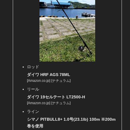
ロッド
ダイワ HRF AGS 78ML
[
Amazon.co.jp
]
[
ナチュラム
]
リール
ダイワ 19セルテート LT2500-H
[
Amazon.co.jp
]
[
ナチュラム
]
ライン
シマノ PITBULL8+ 1.0号(23.1lb) 100m ※200m
巻を使用