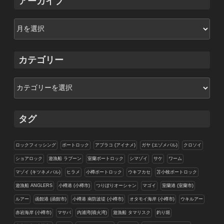
アーカイブ
ア
ー
カ
イ
カテゴリー
ブ
カ
テ
ゴ
リ
タグ
ー
ロックフィッシング
ボートロック
アブラコ (アイナメ)
ガヤ (エゾメバル)
クロソイ
ショアロック
遊漁船 ラブーン
室蘭ボートロック
シマゾイ
サケ
ワーム
マゾイ (キツネメバル)
ヒラメ
小樽ボートロック
ウキフカセ
苫小牧ボートロック
遊漁船 ANGLERS
小樽港 (小樽市)
つりぼりオーシャン
マゴイ
室蘭港 (室蘭市)
ルアー
函館港 (函館市)
小樽港 南防波堤 (小樽市)
オタモイ海岸 (小樽市)
ウキルアー
赤岩海岸 (小樽市)
マサバ
内浦湾(噴火湾)
遊漁船 タマリスク
釣り堀