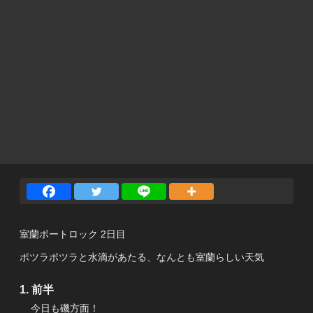
室蘭ボートロック 2日目
ポツラポツラと水滴があたる、なんとも室蘭らしい天気
前半
今日も磯方面！