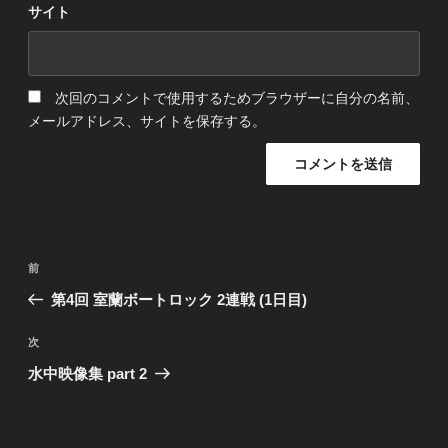
サイト
次回のコメントで使用するためブラウザーに自分の名前、
メールアドレス、サイトを保存する。
投
前
前
稿
の
第4回 室蘭ボートロック 2連戦 (1日目)
ナ
投
稿
ビ
次
次
の
ゲ
水中映像集 part 2
投
ー
稿
シ