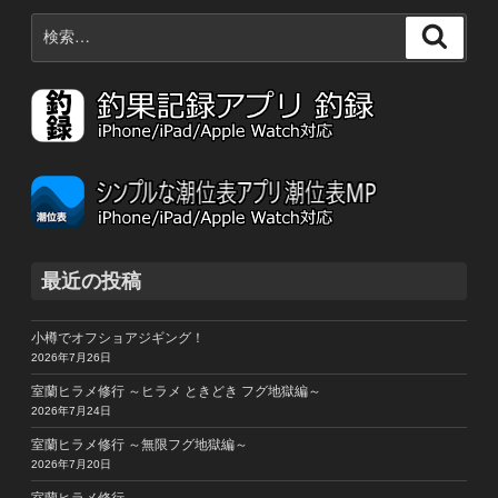
ョ
検
検
ン
索:
索
最近の投稿
小樽でオフショアジギング！
2026年7月26日
室蘭ヒラメ修行 ～ヒラメ ときどき フグ地獄編～
2026年7月24日
室蘭ヒラメ修行 ～無限フグ地獄編～
2026年7月20日