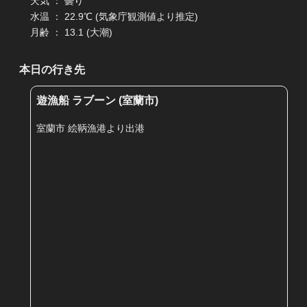
天気 ： 曇り
水温 ： 22.9℃ (気象庁観測値より推定)
月齢 ： 13.1 (大潮)
本日の行き先
遊漁船 ラブーン (室蘭市)
室蘭市 絵鞆漁港より出港