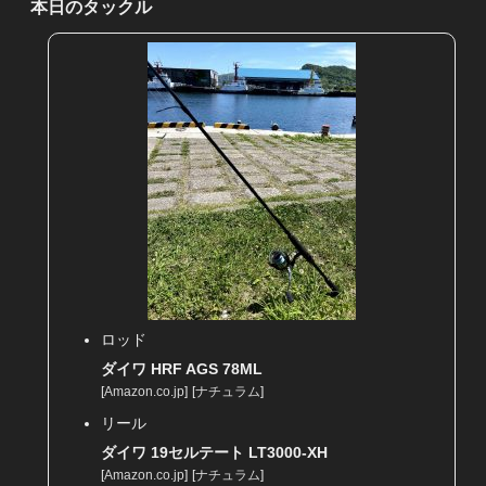
本日のタックル
ロッド
ダイワ HRF AGS 78ML
[
Amazon.co.jp
]
[
ナチュラム
]
リール
ダイワ 19セルテート LT3000-XH
[
Amazon.co.jp
]
[
ナチュラム
]