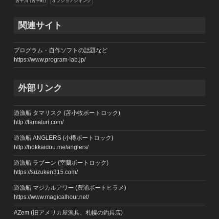
古平川 (古平町)
オフショアジギング
関連サイト
プログラム・自作ソフトの話題など
https://www.program-lab.jp/
外部リンク
遊漁船 タマリスク (苫小牧ボートロック)
http://tamaturi.com/
遊漁船 ANGLERS (小樽ボートロック)
http://hokkaidou.me/anglers/
遊漁船 ラブーン (室蘭ボートロック)
https://suzuken315.com/
遊漁船 マジカルアワー (豊浦ボートヒラメ)
https://www.magicalhour.net/
AZem (旧アメリカ屋漁具、札幌の釣具店)