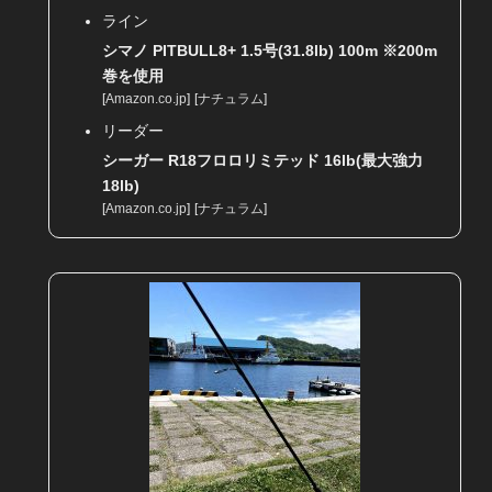
ライン
シマノ PITBULL8+ 1.5号(31.8lb) 100m ※200m
巻を使用
[
Amazon.co.jp
]
[
ナチュラム
]
リーダー
シーガー R18フロロリミテッド 16lb(最大強力
18lb)
[
Amazon.co.jp
]
[
ナチュラム
]