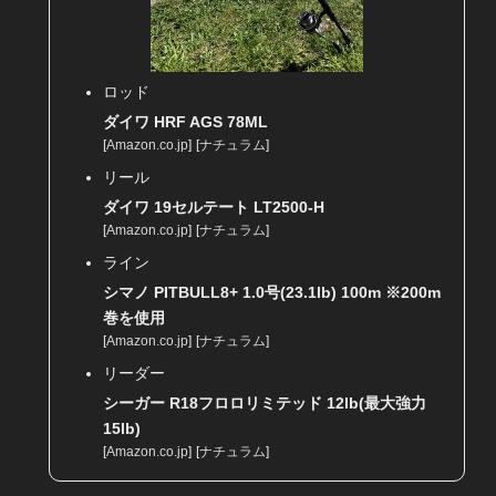
ロッド
ダイワ HRF AGS 78ML
[
Amazon.co.jp
]
[
ナチュラム
]
リール
ダイワ 19セルテート LT2500-H
[
Amazon.co.jp
]
[
ナチュラム
]
ライン
シマノ PITBULL8+ 1.0号(23.1lb) 100m ※200m
巻を使用
[
Amazon.co.jp
]
[
ナチュラム
]
リーダー
シーガー R18フロロリミテッド 12lb(最大強力
15lb)
[
Amazon.co.jp
]
[
ナチュラム
]