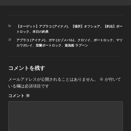
カ
【ターゲット】アブラコ (アイナメ)
、
【場所】オフショア
、
【釣法】ボー
テ
トロック
、
本日の釣果
ゴ
タ
アブラコ (アイナメ)
、
ガヤ (エゾメバル)
、
クロソイ
、
ボートロック
、
マツ
リ
グ
カワガレイ
、
室蘭ボートロック
、
遊漁船 ラブーン
ー
コメントを残す
メールアドレスが公開されることはありません。
※
が付いて
いる欄は必須項目です
コメント
※