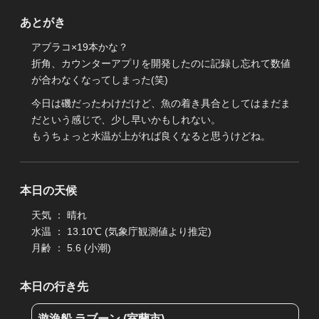
あとがき
アブラコ×19本かな？
折角、カウンターアプリを開発したのに記録し忘れて数値
が合わなくなってしまった(笑)
今日は磯だったわけだけど、魚の着き具合としてはまだま
だという感じで、少し早いかもしれない。
もうちょっと水温が上がれば良くなると思うけどね。
本日の天候
天気 ： 晴れ
水温 ： 13.10℃ (気象庁観測値より推定)
月齢 ： 5.6 (小潮)
本日の行き先
遊漁船 ラブーン (室蘭市)