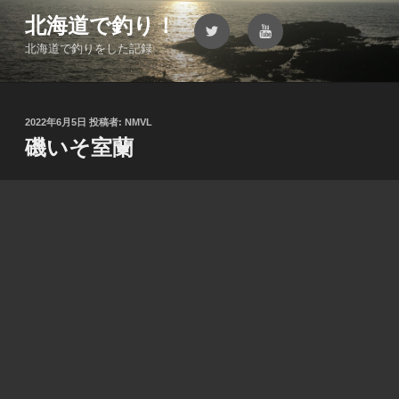
コ
北海道で釣り！
Twitter
YouTube
ン
北海道で釣りをした記録
テ
ン
ツ
へ
投
2022年6月5日
投稿者:
NMVL
ス
稿
磯いそ室蘭
キ
日:
ッ
プ