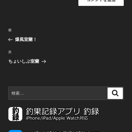
投
前
前
稿
の
爆風室蘭！
ナ
投
稿
ビ
次
次
の
ゲ
ちょいしぶ室蘭
投
ー
稿
シ
ョ
検
検
ン
索:
索