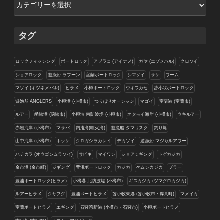
テ
ゴ
リ
タグ
ー
ロックフィッシング
ボートロック
アブラコ (アイナメ)
ガヤ (エゾメバル)
クロソイ
ショアロック
遊漁船 ラブーン
室蘭ボートロック
シマゾイ
サケ
ワーム
マゾイ (キツネメバル)
ヒラメ
小樽ボートロック
ウキフカセ
苫小牧ボートロック
遊漁船 ANGLERS
小樽港 (小樽市)
つりぼりオーシャン
マゴイ
室蘭港 (室蘭市)
ルアー
函館港 (函館市)
小樽港 南防波堤 (小樽市)
オタモイ海岸 (小樽市)
ウキルアー
赤岩海岸 (小樽市)
マサバ
内浦湾(噴火湾)
遊漁船 タマリスク
釣り堀
山中海岸 (小樽市)
ホッケ
クロガシラカレイ
デカソイ
遊漁船 マジカルアワー
ハチガラ (オウゴンムラソイ)
サビキ
マイワシ
ショアジギング
トゲカジカ
余市港 (余市町)
ジギング
豊浦ボートロック
カジカ
ケムシカジカ
ブラー
豊浦ボートロック(ヒラメ)
小樽港 北防波堤 (小樽市)
ギスカジカ (ツマグロカジカ)
ルアーヒラメ
クサフグ
豊浦ボートヒラメ
苫小牧東港 (苫小牧市・厚真町)
マメイカ
室蘭ボートヒラメ
エギング
石狩湾新港 (小樽市・石狩市)
小樽ボートヒラメ