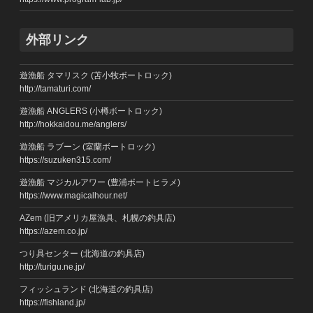
外部リンク
遊漁船 タマリスク (苫小牧ボートロック)
http://tamaturi.com/
遊漁船 ANGLERS (小樽ボートロック)
http://hokkaidou.me/anglers/
遊漁船 ラブーン (室蘭ボートロック)
https://suzuken315.com/
遊漁船 マジカルアワー (豊浦ボートヒラメ)
https://www.magicalhour.net/
AZem (旧アメリカ屋漁具、札幌の釣具店)
https://azem.co.jp/
つり具センター (北海道の釣具店)
http://turigu.ne.jp/
フィッシュランド (北海道の釣具店)
https://fishland.jp/