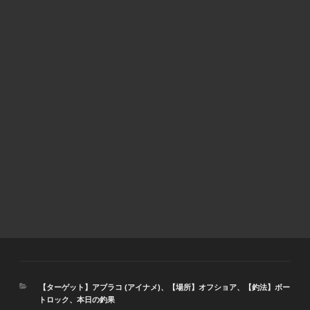
カ
【ターゲット】アブラコ (アイナメ)
、
【場所】オフショア
、
【釣法】ボー
テ
トロック
、
本日の釣果