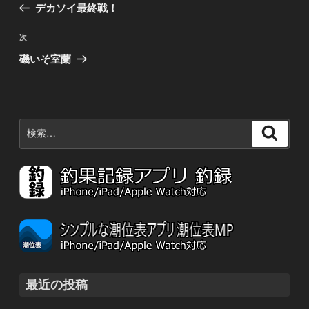
の
デカソイ最終戦！
ナ
投
稿
ビ
次
次
の
ゲ
磯いそ室蘭
投
ー
稿
シ
ョ
検
検
ン
索:
索
最近の投稿