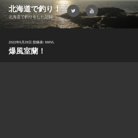
コ
北海道で釣り！
Twitter
YouTube
ン
北海道で釣りをした記録
テ
ン
ツ
へ
投
2022年5月29日
投稿者:
NMVL
ス
稿
爆風室蘭！
キ
日:
ッ
プ