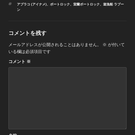
ゴ
タ
アブラコ (アイナメ)
、
ボートロック
、
室蘭ボートロック
、
遊漁船 ラブー
リ
グ
ン
ー
コメントを残す
メールアドレスが公開されることはありません。
※
が付いて
いる欄は必須項目です
コメント
※