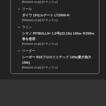
[
Amazon.co.jp
]
[
ナチュラム
]
リール
ダイワ 19セルテート LT2500-H
[
Amazon.co.jp
]
[
ナチュラム
]
ライン
シマノ PITBULL8+ 1.0号(23.1lb) 100m ※200m
巻を使用
[
Amazon.co.jp
]
[
ナチュラム
]
リーダー
シーガー R18フロロリミテッド 12lb(最大強力
15lb)
[
Amazon.co.jp
]
[
ナチュラム
]