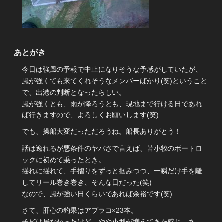
あとがき
今日は強風の予報で中止になりそうな予感がしていたが、
風が強くても来てくれそうなメンバーばかり(笑)ということ
で、出港の判断となったらしい。
風が強くとも、雨が降ろうとも、現地まで行ける日であれ
ば行きますので、よろしくお願いします(笑)
でも、操船大変だっただろうね。船長ありがとう！
話は逸れるが悪条件のヤバさで言えば、苫小牧のボートロ
ックに初めて乗ったとき。
揺れに揺れて、手摺りをずっと掴みつつ、一瞬だけ手を離
してリール巻き巻き、そんな日だった(笑)
なので、風が強い日くらいであれば余裕です(笑)
さて、肝心の釣果はアブラコ×23本。
チビは居なかったけど、やや小型が増えてきた感じ。あ