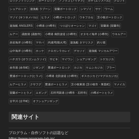
ロックフィッシング
ボートロック
アブラコ (アイナメ)
ガヤ (エゾメバル)
クロソイ
ショアロック
遊漁船 ラブーン
室蘭ボートロック
シマゾイ
サケ
ワーム
マゾイ (キツネメバル)
ヒラメ
小樽ボートロック
ウキフカセ
苫小牧ボートロック
遊漁船 ANGLERS
小樽港 (小樽市)
つりぼりオーシャン
マゴイ
室蘭港 (室蘭市)
ルアー
函館港 (函館市)
小樽港 南防波堤 (小樽市)
オタモイ海岸 (小樽市)
ウキルアー
赤岩海岸 (小樽市)
マサバ
内浦湾(噴火湾)
遊漁船 タマリスク
釣り堀
山中海岸 (小樽市)
ホッケ
クロガシラカレイ
デカソイ
遊漁船 マジカルアワー
ハチガラ (オウゴンムラソイ)
サビキ
マイワシ
ショアジギング
トゲカジカ
余市港 (余市町)
ジギング
豊浦ボートロック
カジカ
ケムシカジカ
ブラー
豊浦ボートロック(ヒラメ)
小樽港 北防波堤 (小樽市)
ギスカジカ (ツマグロカジカ)
ルアーヒラメ
クサフグ
豊浦ボートヒラメ
苫小牧東港 (苫小牧市・厚真町)
マメイカ
室蘭ボートヒラメ
エギング
石狩湾新港 (小樽市・石狩市)
小樽ボートヒラメ
古平川 (古平町)
オフショアジギング
関連サイト
プログラム・自作ソフトの話題など
https://www.program-lab.jp/