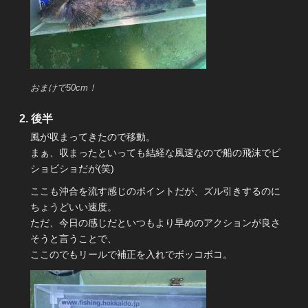
おまけで50cm！
後半
風が収まってきたので移動。
まぁ、収まったといっても結経な風速なので船の飛沫でビ
ショビショだが(笑)
ここも沖合を流す感じのポイントだが、ズル引きするのに
ちょうどいい速度。
ただ、今日の感じだといつもより早めのアクションが良さ
そうと言うことで、
ここのでもリールで補正を入れでボッコボコ。