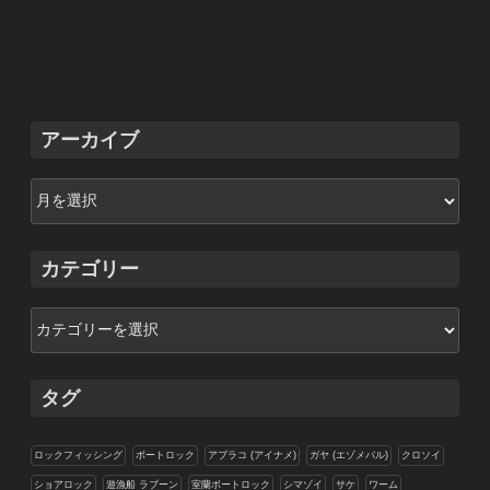
アーカイブ
ア
ー
カ
イ
カテゴリー
ブ
カ
テ
ゴ
リ
タグ
ー
ロックフィッシング
ボートロック
アブラコ (アイナメ)
ガヤ (エゾメバル)
クロソイ
ショアロック
遊漁船 ラブーン
室蘭ボートロック
シマゾイ
サケ
ワーム