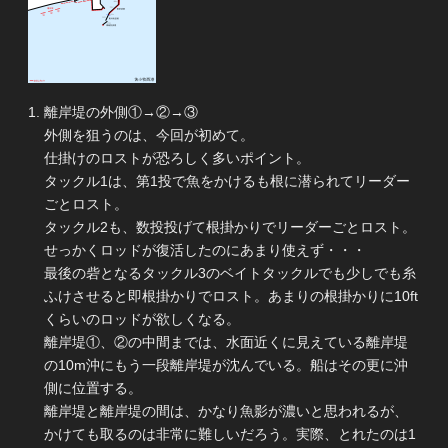
離岸堤の外側①→②→③
外側を狙うのは、今回が初めて。
仕掛けのロストが恐ろしく多いポイント。
タックル1は、第1投で魚をかけるも根に潜られてリーダー
ごとロスト。
タックル2も、数投投げて根掛かりでリーダーごとロスト。
せっかくロッドが復活したのにあまり使えず・・・
最後の砦となるタックル3のベイトタックルでも少しでも糸
ふけさせると即根掛かりでロスト。あまりの根掛かりに10ft
くらいのロッドが欲しくなる。
離岸堤①、②の中間までは、水面近くに見えている離岸堤
の10m沖にもう一段離岸堤が沈んでいる。船はその更に沖
側に位置する。
離岸堤と離岸堤の間は、かなり魚影が濃いと思われるが、
かけても取るのは非常に難しいだろう。実際、とれたのは1