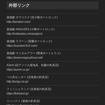
外部リンク
遊漁船 タマリスク (苫小牧ボートロック)
http://tamaturi.com/
遊漁船 ANGLERS (小樽ボートロック)
http://hokkaidou.me/anglers/
遊漁船 ラブーン (室蘭ボートロック)
https://suzuken315.com/
遊漁船 マジカルアワー (豊浦ボートヒラメ)
https://www.magicalhour.net/
AZem (旧アメリカ屋漁具、札幌の釣具店)
https://azem.co.jp/
つり具センター (北海道の釣具店)
http://turigu.ne.jp/
フィッシュランド (北海道の釣具店)
https://fishland.jp/
インパクト (道南の釣具店)