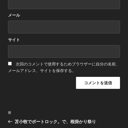
メール
サイト
次回のコメントで使用するためブラウザーに自分の名前、
メールアドレス、サイトを保存する。
投
前
前
稿
の
苫小牧でボートロック。で、根掛かり祭り
ナ
投