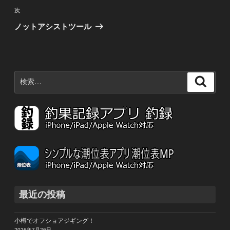
稿
ビ
次
次
の
ゲ
ノットアシストツール
投
ー
稿
シ
ョ
検
検
ン
索:
索
最近の投稿
小樽でオフショアジギング！
2026年7月26日