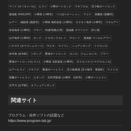
マゾイ (キツネメバル)
ヒラメ
小樽ボートロック
ウキフカセ
苫小牧ボートロック
遊漁船 ANGLERS
小樽港 (小樽市)
つりぼりオーシャン
マゴイ
室蘭港 (室蘭市)
ルアー
函館港 (函館市)
小樽港 南防波堤 (小樽市)
オタモイ海岸 (小樽市)
ウキルアー
赤岩海岸 (小樽市)
マサバ
内浦湾(噴火湾)
遊漁船 タマリスク
釣り堀
山中海岸 (小樽市)
ホッケ
クロガシラカレイ
デカソイ
遊漁船 マジカルアワー
ハチガラ (オウゴンムラソイ)
サビキ
マイワシ
ショアジギング
トゲカジカ
余市港 (余市町)
ジギング
豊浦ボートロック
カジカ
ケムシカジカ
ブラー
豊浦ボートロック(ヒラメ)
小樽港 北防波堤 (小樽市)
ギスカジカ (ツマグロカジカ)
ルアーヒラメ
クサフグ
豊浦ボートヒラメ
苫小牧東港 (苫小牧市・厚真町)
マメイカ
室蘭ボートヒラメ
エギング
石狩湾新港 (小樽市・石狩市)
小樽ボートヒラメ
古平川 (古平町)
オフショアジギング
関連サイト
プログラム・自作ソフトの話題など
https://www.program-lab.jp/