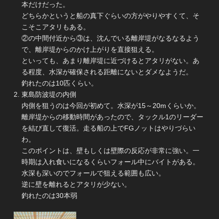
本だけだった。
どちらかというと船の真下ぐらいの方がやりやすくて、そ
こそこアタリもある。
②の中間付近から③は、沈んでいる離岸堤がなるなるよう
で、離岸堤からのかけ上がりを直接狙える。
といっても、あまり離岸堤に近づけるとアタリがない。あ
る程度、水深が確保される距離にないとダメなようだ。
釣れたのは10匹くらい。
東島防波堤の内側
内側を狙うのは今回が初めて。水深が15～20mくらいか。
離岸堤からの移動時間があったので、タックル1のリーダー
を結び直して復活。走る船の上でFGノットはやりづらい
わ。
このポイントは、壁もしくは壁際の反応が非常に強い。一
時期は入れ食いになるくらいフォール中にバイトがある。
水深も深いのでフォールで狙える範囲も広い。
逆に壁を離れるとアタリが少ない。
釣れたのは30本弱