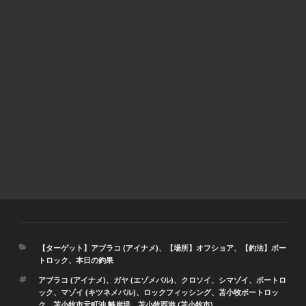
カ
【ターゲット】アブラコ (アイナメ)
、
【場所】オフショア
、
【釣法】ボー
テ
トロック
、
本日の釣果
ゴ
タ
アブラコ (アイナメ)
、
ガヤ (エゾメバル)
、
クロソイ
、
シマゾイ
、
ボートロ
リ
グ
ック
、
マゾイ (キツネメバル)
、
ロックフィッシング
、
苫小牧ボートロッ
ー
ク
、
苫小牧市元町沖 離岸堤
、
苫小牧西港 (苫小牧市)