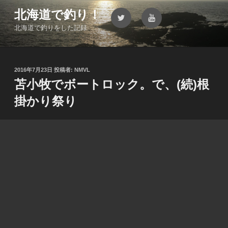
コ
北海道で釣り！
Twitter
YouTube
ン
北海道で釣りをした記録
テ
ン
ツ
へ
投
2016年7月23日
投稿者:
NMVL
ス
稿
苫小牧でボートロック。で、(続)根
キ
日:
掛かり祭り
ッ
プ