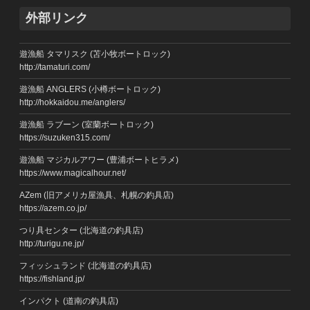
外部リンク
遊漁船 タマリスク (苫小牧ボートロック)
http://tamaturi.com/
遊漁船 ANGLERS (小樽ボートロック)
http://hokkaidou.me/anglers/
遊漁船 ラブーン (室蘭ボートロック)
https://suzuken315.com/
遊漁船 マジカルアワー (豊浦ボートヒラメ)
https://www.magicalhour.net/
AZem (旧アメリカ屋漁具、札幌の釣具店)
https://azem.co.jp/
つり具センター (北海道の釣具店)
http://turigu.ne.jp/
フィッシュランド (北海道の釣具店)
https://fishland.jp/
インパクト (道南の釣具店)