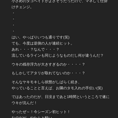
小さめのタコベイトがよさそうだったので、マネして仕掛
けチェンジ。
・
・
・
・
はい、やっぱりいつも通りです(笑)
でも、今度は逆側の人が連続ヒット。
あれ・・・？なんで・・・？
流しているラインも同じようなものだし何が違うんだ？
ウキの残存浮力が大きすぎるのか・・・・？
もしかしてアタリが取れてないのか・・・？
そんなヤキモキしら状態がしばらく続き、
やっていることと言えば、お隣のタモ入れの手伝い(笑)
ではあったのだが、日没まであと1時間というところで遂に
ウキが沈んだ！
やったぜ～！今シーズン初ヒット！
なのだが、やたらと軽い。