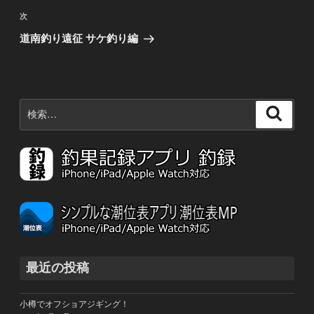
稿
ビ
次
次
の
ゲ
道南釣り遠征 サケ釣り編
投
ー
稿
シ
ョ
検
検
ン
索:
索
最近の投稿
小樽でオフショアジギング！