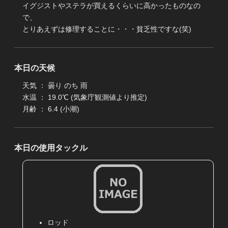
イグジストやステラが買えるくらいに高かったものなの
で、
とりあえずは修理することに・・・貧乏性ですな(笑)
本日の天候
天気 ： 曇り のち 雨
水温 ： 19.0℃ (気象庁観測値より推定)
月齢 ： 6.4 (小潮)
本日の使用タックル
ロッド