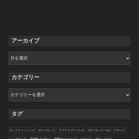
アーカイブ
ア
ー
カ
イ
カテゴリー
ブ
カ
テ
ゴ
リ
タグ
ー
ロックフィッシング
ボートロック
アブラコ (アイナメ)
ガヤ (エゾメバル)
クロソイ
ショアロック
遊漁船 ラブーン
室蘭ボートロック
シマゾイ
サケ
ワーム