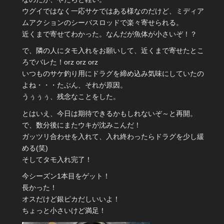
ウグイではなく一応サケではある様なのだけど、ミディア
ムアクションのシーバスロッドで楽々寄せられる。
近くまで寄せてわかった。なんだが魚体が小さいぞ！？
で、隣の人にタモ入れをお願いして、近くまで寄せたとこ
ろでバレた！orz orz orz
いつものサケ釣り用にドラグを締め込み気味にしていたの
よね・・・たぶん、それが原因。
うぅぅぅ、残念なことをした。
とはいえ、今日は期待できるかもしれないぞ～と再開。
で、数分後にまたウキが沈みこんだ！
ガッツリ合わせを入れて、入れ終わったらドラグを少し緩
める(笑)
そしてタモ入れ完了！
今シーズン1本目をゲット！
長かった！
オスだけど銀ピカだしいいよ！
ちょっと小さいけど満足！