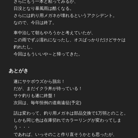
さらにもう一本と粘ってみるが、
日没となり暴風雨は酷くなる。
さらには釣り用メガネが壊れるというアクシデント。
なので、今日は終了。
車中泊して朝もやろうかと考えていたが、
この雨でずぶ濡れになったし、オスばっかりだけどサケは
釣れたし、
今回はもういいや～と帰ってきた。
あとがき
遂にサケボウズから脱出！
だが、まだイクラ丼が待っている！
サケ釣りも遂に終盤！
次回は、毎年恒例の道南遠征(予定)
話は変わって、釣り用メガネは部品交換で1万弱とのこと。
しかも同じ色は在庫切れでカラーリングが変わってしま
う・・・
であれば、いっそのこと作り直そうかとも思ったが、