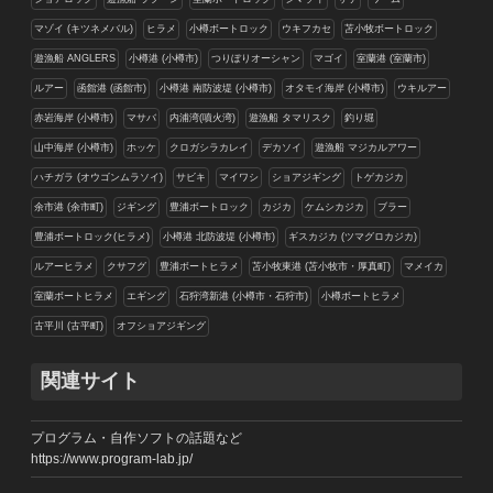
マゾイ (キツネメバル)
ヒラメ
小樽ボートロック
ウキフカセ
苫小牧ボートロック
遊漁船 ANGLERS
小樽港 (小樽市)
つりぼりオーシャン
マゴイ
室蘭港 (室蘭市)
ルアー
函館港 (函館市)
小樽港 南防波堤 (小樽市)
オタモイ海岸 (小樽市)
ウキルアー
赤岩海岸 (小樽市)
マサバ
内浦湾(噴火湾)
遊漁船 タマリスク
釣り堀
山中海岸 (小樽市)
ホッケ
クロガシラカレイ
デカソイ
遊漁船 マジカルアワー
ハチガラ (オウゴンムラソイ)
サビキ
マイワシ
ショアジギング
トゲカジカ
余市港 (余市町)
ジギング
豊浦ボートロック
カジカ
ケムシカジカ
ブラー
豊浦ボートロック(ヒラメ)
小樽港 北防波堤 (小樽市)
ギスカジカ (ツマグロカジカ)
ルアーヒラメ
クサフグ
豊浦ボートヒラメ
苫小牧東港 (苫小牧市・厚真町)
マメイカ
室蘭ボートヒラメ
エギング
石狩湾新港 (小樽市・石狩市)
小樽ボートヒラメ
古平川 (古平町)
オフショアジギング
関連サイト
プログラム・自作ソフトの話題など
https://www.program-lab.jp/