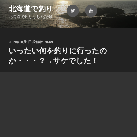
コ
北海道で釣り！
Twitter
YouTube
ン
北海道で釣りをした記録
テ
ン
ツ
へ
投
2019年10月5日
投稿者:
NMVL
ス
稿
いったい何を釣りに行ったの
キ
日:
か・・・？→サケでした！
ッ
プ