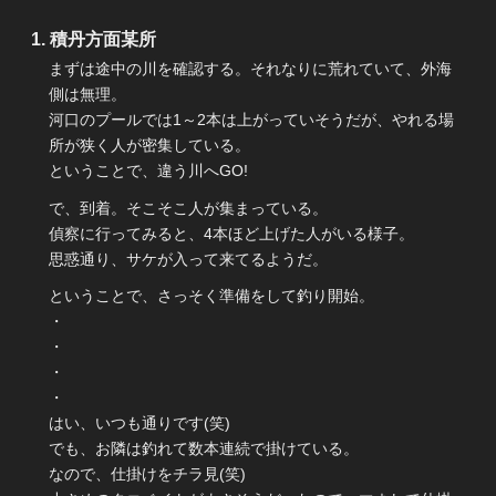
積丹方面某所
まずは途中の川を確認する。それなりに荒れていて、外海
側は無理。
河口のプールでは1～2本は上がっていそうだが、やれる場
所が狭く人が密集している。
ということで、違う川へGO!
で、到着。そこそこ人が集まっている。
偵察に行ってみると、4本ほど上げた人がいる様子。
思惑通り、サケが入って来てるようだ。
ということで、さっそく準備をして釣り開始。
・
・
・
・
はい、いつも通りです(笑)
でも、お隣は釣れて数本連続で掛けている。
なので、仕掛けをチラ見(笑)