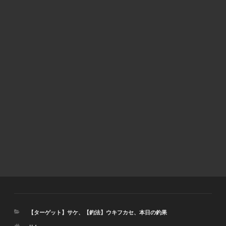
カ
【ターゲット】サケ
、
【釣法】ウキフカセ
、
本日の釣果
テ