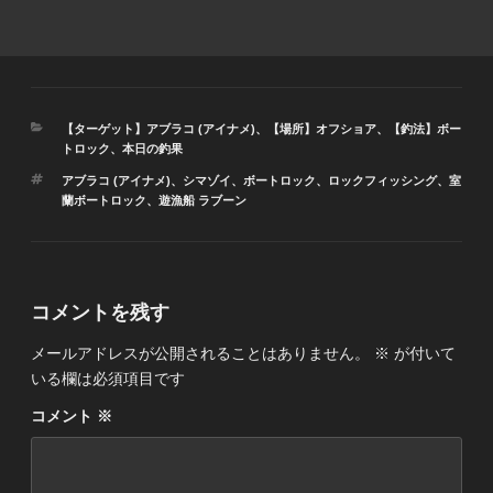
カ
【ターゲット】アブラコ (アイナメ)
、
【場所】オフショア
、
【釣法】ボー
テ
トロック
、
本日の釣果
ゴ
タ
アブラコ (アイナメ)
、
シマゾイ
、
ボートロック
、
ロックフィッシング
、
室
リ
グ
蘭ボートロック
、
遊漁船 ラブーン
ー
コメントを残す
メールアドレスが公開されることはありません。
※
が付いて
いる欄は必須項目です
コメント
※