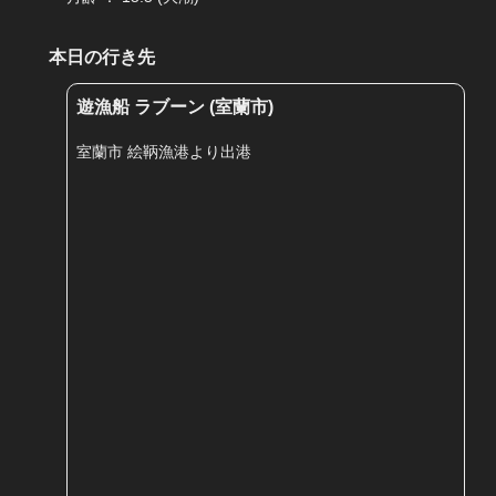
本日の行き先
遊漁船 ラブーン (室蘭市)
室蘭市 絵鞆漁港より出港