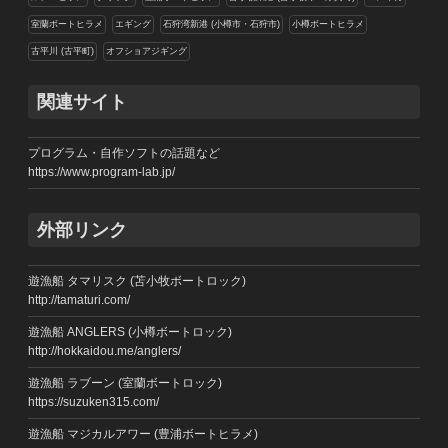
室蘭ボートヒラメ
エギング
石狩湾新港 (小樽市・石狩市)
小樽ボートヒラメ
古平川 (古平町)
オフショアジギング
関連サイト
プログラム・自作ソフトの話題など
https://www.program-lab.jp/
外部リンク
遊漁船 タマリスク (苫小牧ボートロック)
http://tamaturi.com/
遊漁船 ANGLERS (小樽ボートロック)
http://hokkaidou.me/anglers/
遊漁船 ラブーン (室蘭ボートロック)
https://suzuken315.com/
遊漁船 マジカルアワー (豊浦ボートヒラメ)