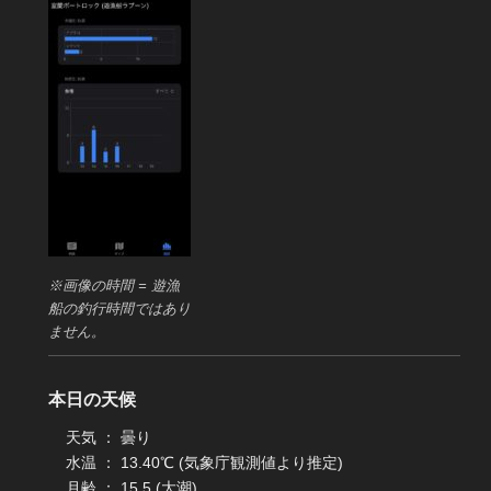
※画像の時間 = 遊漁
船の釣行時間ではあり
ません。
本日の天候
天気 ： 曇り
水温 ： 13.40℃ (気象庁観測値より推定)
月齢 ： 15.5 (大潮)