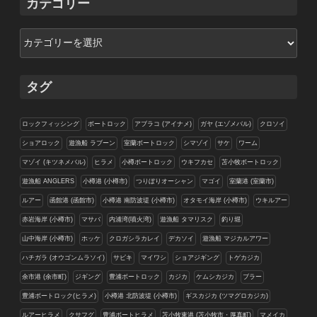
カテゴリー
ブ
カ
テ
ゴ
リ
タグ
ー
ロックフィッシング
ボートロック
アブラコ (アイナメ)
ガヤ (エゾメバル)
クロソイ
ショアロック
遊漁船 ラブーン
室蘭ボートロック
シマゾイ
サケ
ワーム
マゾイ (キツネメバル)
ヒラメ
小樽ボートロック
ウキフカセ
苫小牧ボートロック
遊漁船 ANGLERS
小樽港 (小樽市)
つりぼりオーシャン
マゴイ
室蘭港 (室蘭市)
ルアー
函館港 (函館市)
小樽港 南防波堤 (小樽市)
オタモイ海岸 (小樽市)
ウキルアー
赤岩海岸 (小樽市)
マサバ
内浦湾(噴火湾)
遊漁船 タマリスク
釣り堀
山中海岸 (小樽市)
ホッケ
クロガシラカレイ
デカソイ
遊漁船 マジカルアワー
ハチガラ (オウゴンムラソイ)
サビキ
マイワシ
ショアジギング
トゲカジカ
余市港 (余市町)
ジギング
豊浦ボートロック
カジカ
ケムシカジカ
ブラー
豊浦ボートロック(ヒラメ)
小樽港 北防波堤 (小樽市)
ギスカジカ (ツマグロカジカ)
ルアーヒラメ
クサフグ
豊浦ボートヒラメ
苫小牧東港 (苫小牧市・厚真町)
マメイカ