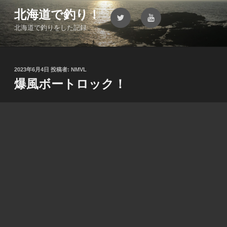
コ
北海道で釣り！
Twitter
YouTube
ン
北海道で釣りをした記録
テ
ン
ツ
へ
投
2023年6月4日
投稿者:
NMVL
ス
稿
爆風ボートロック！
キ
日:
ッ
プ