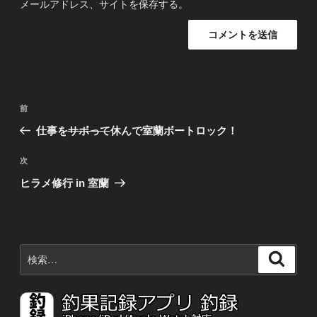
メールアドレス、サイトを保存する。
投
前
前
稿
の
仕事を
サボって
休んで室蘭ボートロック！
ナ
投
稿
ビ
次
次
の
ゲ
ヒラメ修行 in 室蘭
投
ー
稿
シ
ョ
検
検
ン
索:
索