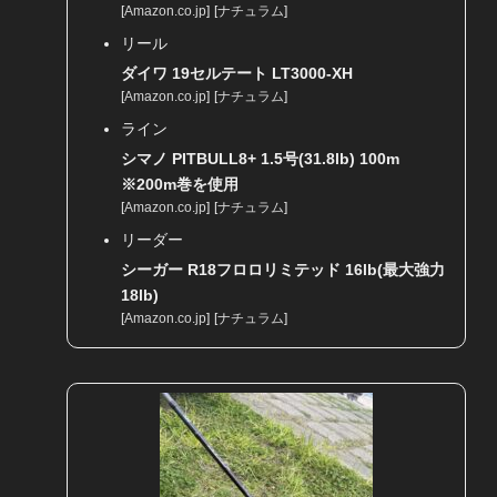
[
Amazon.co.jp
]
[
ナチュラム
]
リール
ダイワ 19セルテート LT3000-XH
[
Amazon.co.jp
]
[
ナチュラム
]
ライン
シマノ PITBULL8+ 1.5号(31.8lb) 100m
※200m巻を使用
[
Amazon.co.jp
]
[
ナチュラム
]
リーダー
シーガー R18フロロリミテッド 16lb(最大強力
18lb)
[
Amazon.co.jp
]
[
ナチュラム
]