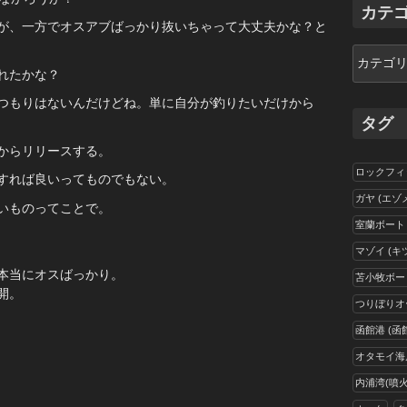
イ
カテ
ブ
が、一方でオスアブばっかり抜いちゃって大丈夫かな？と
カ
テ
れたかな？
ゴ
つもりはないんだけどね。単に自分が釣りたいだけから
リ
タグ
ー
からリリースする。
ロックフィ
すれば良いってものでもない。
ガヤ (エゾ
いものってことで。
室蘭ボート
マゾイ (キ
本当にオスばっかり。
苫小牧ボー
開。
つりぼりオ
函館港 (函
オタモイ海岸
内浦湾(噴火