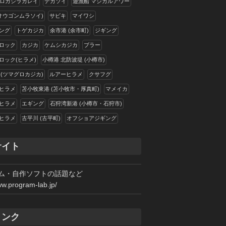
ロガシラカレイ
デカソイ
遊漁船 マジカルアワー
(オウゴンムラソイ)
サビキ
マイワシ
ング
トゲカジカ
余市港 (余市町)
ジギング
ロック
カジカ
ケムシカジカ
ブラー
ロック(ヒラメ)
小樽港 北防波堤 (小樽市)
 (ツマグロカジカ)
ルアーヒラメ
クサフグ
ヒラメ
苫小牧東港 (苫小牧市・厚真町)
マメイカ
ヒラメ
エギング
石狩湾新港 (小樽市・石狩市)
ヒラメ
古平川 (古平町)
オフショアジギング
サイト
ム・自作ソフトの話題など
ww.program-lab.jp/
リンク