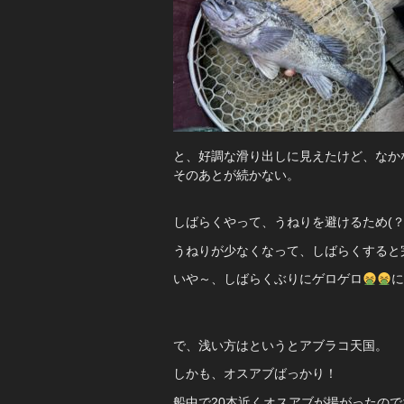
と、好調な滑り出しに見えたけど、なか
そのあとが続かない。
しばらくやって、うねりを避けるため(？
うねりが少なくなって、しばらくすると完
いや～、しばらくぶりにゲロゲロ
に
で、浅い方はというとアブラコ天国。
しかも、オスアブばっかり！
船中で20本近くオスアブが揚がったの