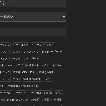
ゴリー
ッシング
ボートロック
アブラコ (アイナメ)
メバル)
クロソイ
ショアロック
遊漁船 ラブーン
ロック
シマゾイ
サケ
ワーム
ツネメバル)
ヒラメ
小樽ボートロック
ウキフカセ
トロック
遊漁船 ANGLERS
小樽港 (小樽市)
ーシャン
マゴイ
室蘭港 (室蘭市)
ルアー
館市)
小樽港 南防波堤 (小樽市)
 (小樽市)
ウキルアー
赤岩海岸 (小樽市)
マサバ
湾)
遊漁船 タマリスク
釣り堀
山中海岸 (小樽市)