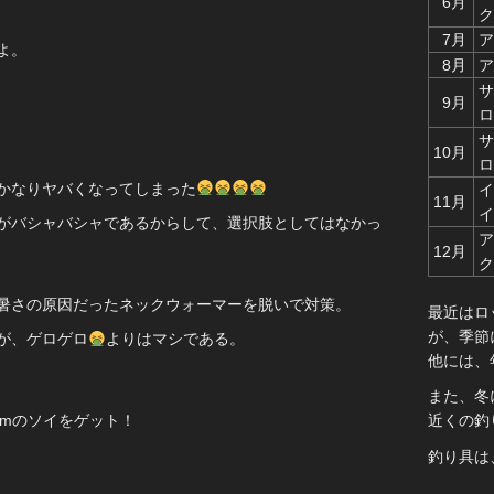
6月
ク
7月
ア
よ。
8月
ア
サ
9月
ロ
サ
10月
ロ
かなりヤバくなってしまった
イ
11月
イ
がバシャバシャであるからして、選択肢としてはなかっ
ア
12月
ク
暑さの原因だったネックウォーマーを脱いで対策。
最近はロ
が、季節
が、ゲロゲロ
よりはマシである。
他には、
また、冬
cmのソイをゲット！
近くの釣
釣り具は