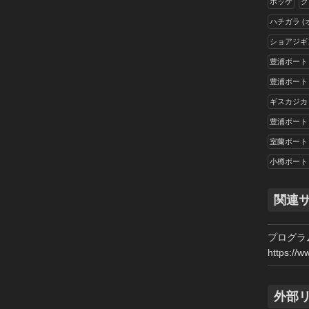
ホッケ
ク
ハチガラ 
ショアジギ
豊浦ボート
豊浦ボート
ギスカジカ
豊浦ボート
室蘭ボート
小樽ボート
関連
プログラ
https://w
外部