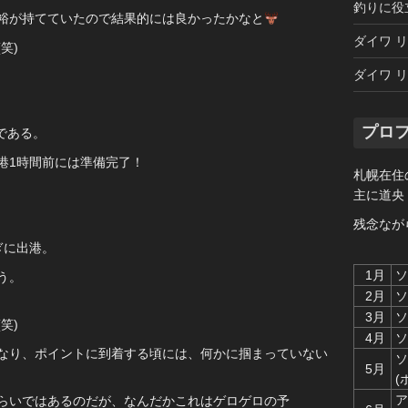
釣りに役
裕が持てていたので結果的には良かったかなと
ダイワ リ
笑)
ダイワ リ
プロ
である。
港1時間前には準備完了！
札幌在住
主に道央
残念なが
ぎに出港。
1月
ソ
う。
2月
ソ
3月
ソ
笑)
4月
ソ
なり、ポイントに到着する頃には、何かに掴まっていない
ソ
5月
(
ア
らいではあるのだが、なんだかこれはゲロゲロの予