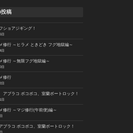
の投稿
フショアジギング！
6日
メ修行 ～ヒラメ ときどき フグ地獄編～
4日
メ修行 ～無限フグ地獄編～
0日
メ修行
2日
、アブラコ ボコボコ、室蘭ボートロック！
1日
メ修行 ～マジ修行(午前便)編～
5日
アブラコ ボコボコ、室蘭ボートロック！
4日