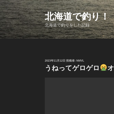
コ
ン
テ
北海道で釣り！
ン
ツ
北海道で釣りをした記録
へ
ス
キ
ッ
プ
投
2023年11月12日
投稿者:
NMVL
稿
うねってゲロゲロ
日: