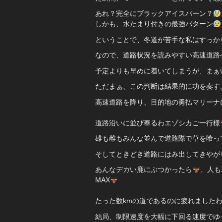
あれ？完全にブラックアイスバーン？
しかも、水たまり付きの最強パターン
ということで、冬道が苦手な私はすっかり
なので、道路状況を読みやすい高速道路
予定よりも早めに着いてしまうが、まぁ
ただまぁ、この判断は結果的に功を奏す
高速道路を降り、目的地の勇払マリーナ
道路沿いに並び奉るわエゾシカご一行様
雄も雌もみんな並んで道路際で草を喰っ
そしてときどき道路にはみ出してきやが
あんなデカい鹿にぶつかったら
、人も
MAX
たった数kmの道であるのに疲れました
結局、制限速度を大幅に下回る速度でゆ