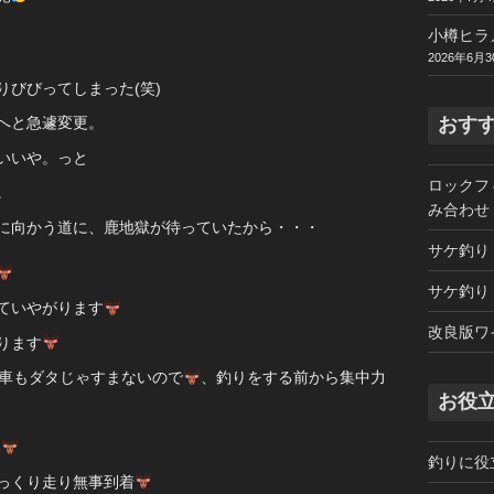
小樽ヒラ
2026年6月3
びびってしまった(笑)
おす
へと急遽変更。
いいや。っと
ロックフ
。
み合わせ
に向かう道に、鹿地獄が待っていたから・・・
サケ釣り
サケ釣り
ていやがります
改良版ワ
ります
車もダタじゃすまないので
、釣りをする前から集中力
お役
わ
釣りに役
っくり走り無事到着