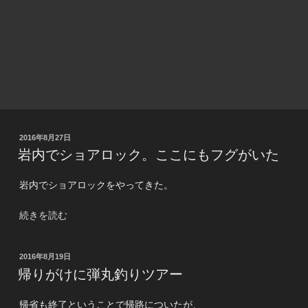
投
2016年8月27日
稿
岩内でショアロック。ここにもフグがいた
日:
岩内でショアロックをやってきた。
“岩
続きを読む
内
で
投
2016年8月19日
シ
稿
帰りがけに弾丸釣りツアー
ョ
日:
ア
帰省も終了ということで帰路についたが、