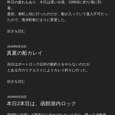
昨日の疲れもあり、今日は遅い出発。15時頃に釣り場に到
グ
着。
だ
最初、港町ふ頭に行ったのだが、船が入っていて進入不可だっ
ら
たので、海岸町船だまりに変更した。
け”
の
“結
続きを読む
果
的
投
2016年8月15日
に
稿
真夏の船カレイ
小
日:
物
自分はボートロック以外の船釣りをやらないのだが、
釣
とある方のリクエストによりカレイ釣りに行った。
り。
で、
“真
続きを読む
雷
夏
で
の
強
投
2016年8月15日
船
稿
制
本日2本目は、函館港内ロック
カ
日:
終
レ
了”
朝3時に起床して船釣りに出かけたというのに、帰って夕飯食