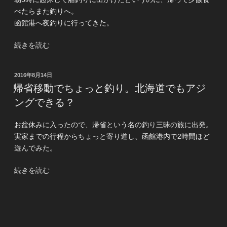
イ”
の
べたらまた釣りへ。
の
函館港へ夜釣りに行ってきた。
“本
続きを読む
日
2
投
2016年8月14日
本
稿
帰省移動でちょっと釣り。北海道でもアジ
目
日:
ングできる？
は、
函
お盆休みに入ったので、帰省という名の釣り三昧の旅に出発。
館
実家までの行程からちょっと寄り道し、函館港内で2時間ほど
港
遊んでみた。
内
ロ
“帰
続きを読む
ッ
省
ク”
移
の
投
2016年8月11日
動
稿
山の日なので、管釣り！
で
日: