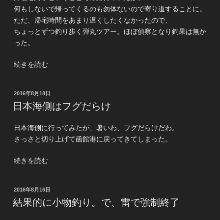
ロ
何もしないで帰ってくるのも勿体ないので寄り道することに。
ッ
ただ、帰宅時間をあまり遅くしたくなかったので、
ク。
ちょっとずつ釣り歩く弾丸ツアー。ほぼ偵察となり釣果は無か
こ
った。
こ
に
“帰
続きを読む
も
り
フ
が
グ
投
2016年8月18日
け
稿
が
日本海側はフグだらけ
に
日:
い
弾
た”
日本海側に行ってみたが、暑いわ、フグだらけだわ。
丸
の
さっさと切り上げて函館港に戻ってきてしまった。
釣
り
“日
続きを読む
ツ
本
ア
海
ー”
投
2016年8月16日
側
稿
の
結果的に小物釣り。で、雷で強制終了
は
日:
フ